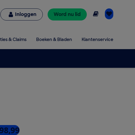
Online lezen
Inloggen
Word nu lid
ties & Claims
Boeken & Bladen
Klantenservice
 98,99