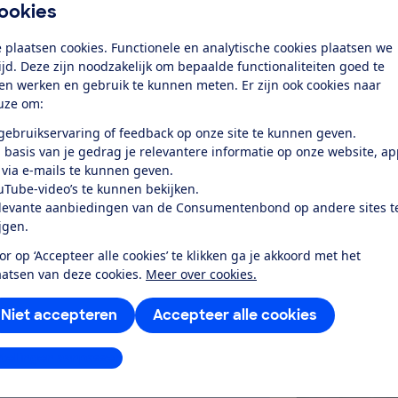
ookies
Word lid
 plaatsen cookies. Functionele en analytische cookies plaatsen we
tijd. Deze zijn noodzakelijk om bepaalde functionaliteiten goed te
ten werken en gebruik te kunnen meten. Er zijn ook cookies naar
Al lid? Log in
uze om:
 gebruikservaring of feedback op onze site te kunnen geven.
 basis van je gedrag je relevantere informatie op onze website, a
 via e-mails te kunnen geven.
uTube-video’s te kunnen bekijken.
levante aanbiedingen van de Consumentenbond op andere sites t
ijgen.
test
or op ‘Accepteer alle cookies’ te klikken ga je akkoord met het
aatsen van deze cookies.
Meer over cookies.
it lekker en noise cancelling kan
Niet accepteren
Accepteer alle cookies
sten we in stilte...
stellingen aanpassen