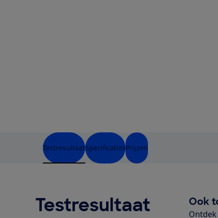
Testresultaat
Specificaties
Prijzen
Testresultaat
Ook t
Ontdek 