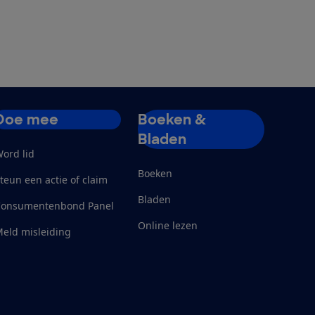
Doe mee
Boeken &
Bladen
ord lid
Boeken
teun een actie of claim
Bladen
Consumentenbond Panel
Online lezen
eld misleiding