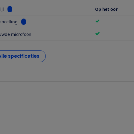
Bekijk informatie voor Draagstijl
jl
Op het oor
Bekijk informatie voor Noise cancelling
ancelling
uwde microfoon
Alle specificaties