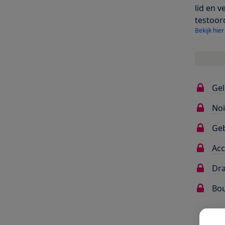
lid en v
testoor
Bekijk hier
Gel
Noi
Ge
Ac
Dr
Bou
Oo