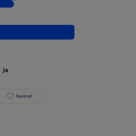
inkels
Ja
Favoriet
JBL Live 670NC toevoegen aan je favorieten