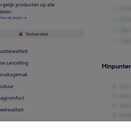
ergelijk producten op alle
delen.
 hoe wij testen
Testoordeel
uidskwaliteit
se cancelling
Minpunte
bruiksgemak
cuduur
aagcomfort
wkwaliteit
k toegang tot deze test?