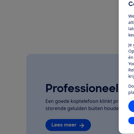
C
We
al
la
ke
Je
Op
én
Yo
Re
kr
Professioneel ge
Do
pl
Een goede koptelefoon klinkt prettig, z
storende geluiden buiten houden. Dat te
In
Lees meer