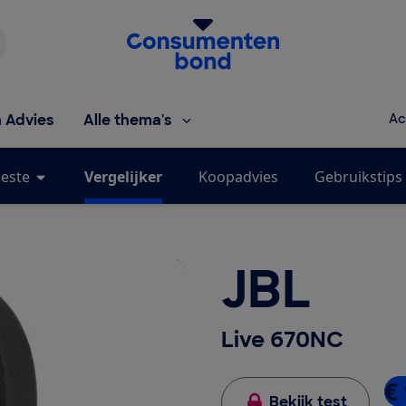
Homepage van de Consumentenbond
h Advies
Alle thema's
Ac
este
Vergelijker
Koopadvies
Gebruikstips
JBL
Live 670NC
€
Bekijk test