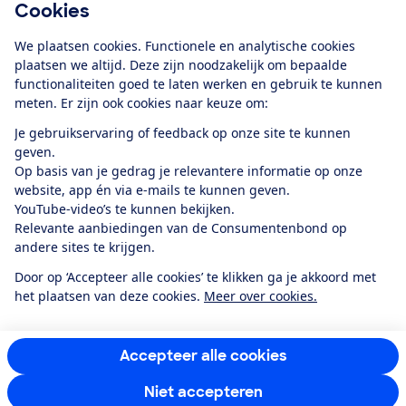
Cookies
Download de app
We plaatsen cookies. Functionele en analytische cookies
plaatsen we altijd. Deze zijn noodzakelijk om bepaalde
functionaliteiten goed te laten werken en gebruik te kunnen
meten. Er zijn ook cookies naar keuze om:
Alles over de
Consumentenbond-
Je gebruikservaring of feedback op onze site te kunnen
app
geven.
Op basis van je gedrag je relevantere informatie op onze
website, app én via e-mails te kunnen geven.
Algemene Voorwaarden
Privacyverklaring
YouTube-video’s te kunnen bekijken.
Cookiebeleid
Privacyvoorkeuren
Wijzigen & opzeggen
Relevante aanbiedingen van de Consumentenbond op
Toegankelijkheid
andere sites te krijgen.
RSS-feed nieuws
Facebook
Twitter
Instagram
Youtube
LinkedIn
Door op ‘Accepteer alle cookies’ te klikken ga je akkoord met
het plaatsen van deze cookies.
Meer over cookies.
12.901
consumenten
beoordelen de Consumentenbond
met gemiddeld
een
8,4
Accepteer alle cookies
Niet accepteren