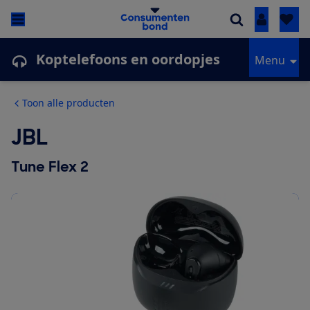
Inloggen
Koptelefoons en oordopjes
Menu
Toon alle producten
JBL
Tune Flex 2