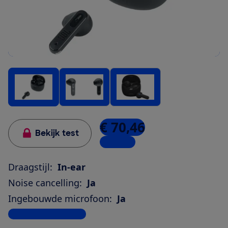
€ 70,46
Bekijk test
6 winkels
Draagstijl:
In-ear
Noise cancelling:
Ja
Ingebouwde microfoon:
Ja
Bekijk alle specificaties