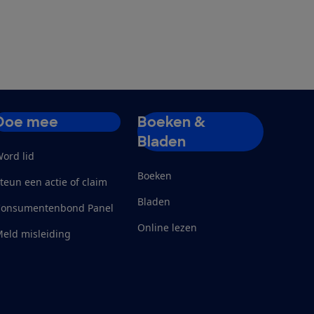
Doe mee
Boeken &
Bladen
ord lid
Boeken
teun een actie of claim
Bladen
Consumentenbond Panel
Online lezen
eld misleiding