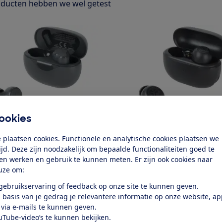
ducten hebben we wel getest
ookies
‘n Rebel
JLab
 plaatsen cookies. Functionele en analytische cookies plaatsen we
ez
Go Pop ANC
tijd. Deze zijn noodzakelijk om bepaalde functionaliteiten goed te
k test
Bekijk test
ten werken en gebruik te kunnen meten. Er zijn ook cookies naar
uze om:
Prijs
 gebruikservaring of feedback op onze site te kunnen geven.
€ 29,99
 basis van je gedrag je relevantere informatie op onze website, a
 via e-mails te kunnen geven.
Draagstijl
uTube-video’s te kunnen bekijken.
In-ear