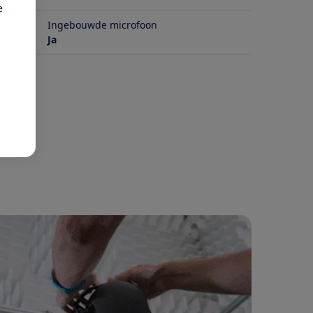
e
Ingebouwde microfoon
Ja