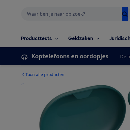
Zoeken
Producttests
Geldzaken
Juridisc
Koptelefoons en oordopjes
De b
Toon alle producten