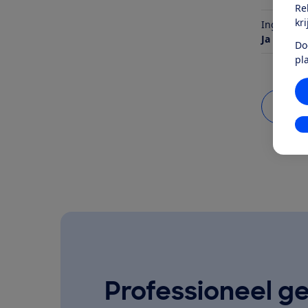
Re
kr
Ingebouw
Ja
Do
pl
Bekij
In
Professioneel ge