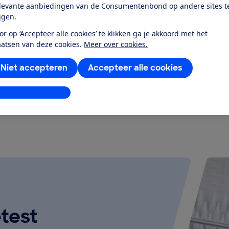
levante aanbiedingen van de Consumentenbond op andere sites t
ijgen.
de microfoon
Ingebouwde microfoon
Ja
or op ‘Accepteer alle cookies’ te klikken ga je akkoord met het
aatsen van deze cookies.
Meer over cookies.
Niet accepteren
Accepteer alle cookies
k alle geteste producten
stellingen aanpassen
test