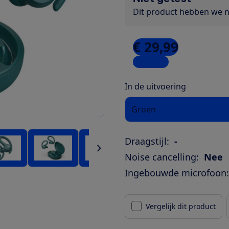
Dit product hebben we ni
€ 29,99
2 winkels
In de uitvoering
Groen
Draagstijl:
-
Noise cancelling:
Nee
Ingebouwde microfoon:
Vergelijk dit product