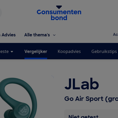
Homepage van de Consumentenbond
h Advies
Alle thema's
Ac
este
Vergelijker
Koopadvies
Gebruikstips
JLab
Go Air Sport (gr
Niet getest