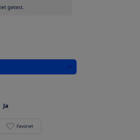
et getest.
Ja
Favoriet
JLab Go Air Sport (groen) toevoegen aan je favorie