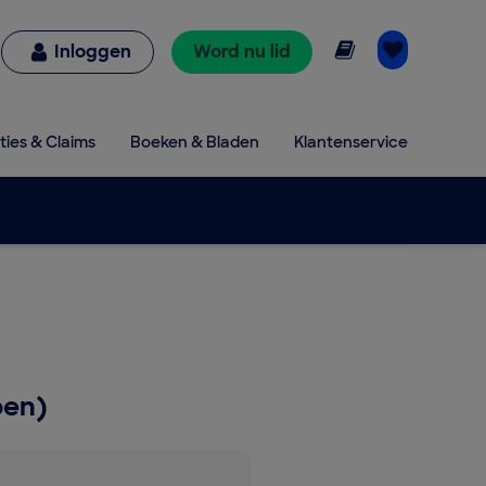
Online lezen
Inloggen
Word nu lid
ties & Claims
Boeken & Bladen
Klantenservice
oen)