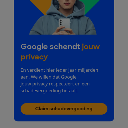
Google schendt
jouw
privacy
En verdient hier ieder jaar miljarden
aan. We willen dat Google
jouw privacy respecteert en een
schadevergoeding betaalt.
Claim schadevergoeding