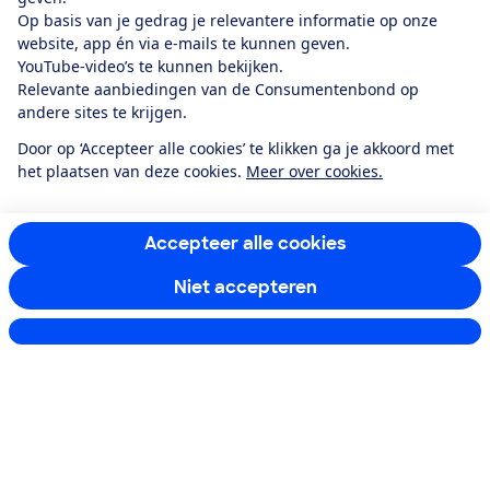
Op basis van je gedrag je relevantere informatie op onze
website, app én via e-mails te kunnen geven.
YouTube-video’s te kunnen bekijken.
Ik meld me aan
Relevante aanbiedingen van de Consumentenbond op
andere sites te krijgen.
Door op ‘Accepteer alle cookies’ te klikken ga je akkoord met
het plaatsen van deze cookies.
Meer over cookies.
Service & Contact
Over ons
Accepteer alle cookies
Niet accepteren
Doe mee
Instellingen aanpassen
Boeken & Bladen
Download de app