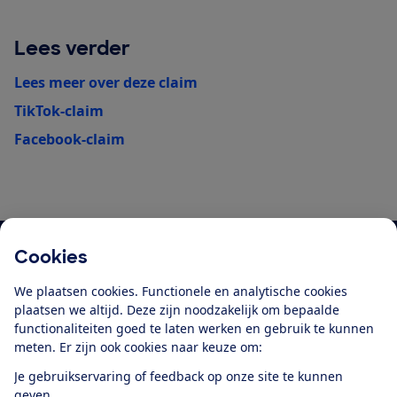
Lees verder
Lees meer over deze claim
TikTok-claim
Facebook-claim
Cookies
Blijf op de hoogte
We plaatsen cookies. Functionele en analytische cookies
Ontvang nieuws, acties en tips in je mailbox. In onze
plaatsen we altijd. Deze zijn noodzakelijk om bepaalde
privacyverklaring
lees je hoe we omgaan met je
functionaliteiten goed te laten werken en gebruik te kunnen
persoonsgegevens en e-mails voor je personaliseren.
meten. Er zijn ook cookies naar keuze om:
E-mailadres
Je gebruikservaring of feedback op onze site te kunnen
geven.