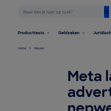
Zoeken
Producttests
Geldzaken
Juridisc
Home
Nieuws
Meta l
adver
nepw