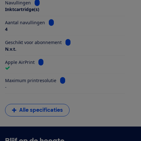
Bekijk informatie voor Navullingen
Navullingen
Inktcartridge(s)
Bekijk informatie voor Aantal navullingen
Aantal navullingen
4
Bekijk informatie voor Geschikt vo
Geschikt voor abonnement
N.v.t.
Bekijk informatie voor Apple AirPrint
Apple AirPrint
Bekijk informatie voor Maximum printr
Maximum printresolutie
-
Alle specificaties
Blijf op de hoogte