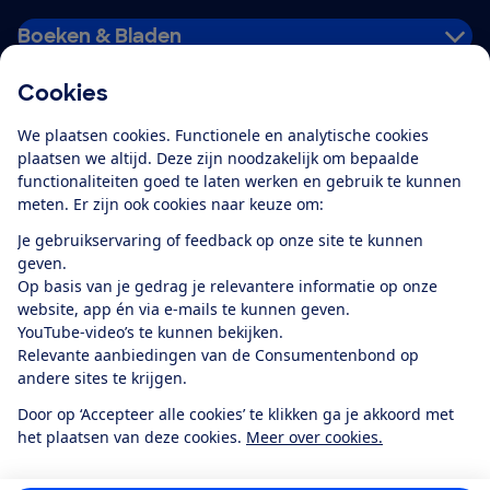
Boeken & Bladen
Cookies
Download de app
We plaatsen cookies. Functionele en analytische cookies
plaatsen we altijd. Deze zijn noodzakelijk om bepaalde
functionaliteiten goed te laten werken en gebruik te kunnen
meten. Er zijn ook cookies naar keuze om:
Alles over de
Consumentenbond-
Je gebruikservaring of feedback op onze site te kunnen
app
geven.
Op basis van je gedrag je relevantere informatie op onze
website, app én via e-mails te kunnen geven.
Algemene Voorwaarden
Privacyverklaring
YouTube-video’s te kunnen bekijken.
Cookiebeleid
Privacyvoorkeuren
Wijzigen & opzeggen
Relevante aanbiedingen van de Consumentenbond op
Toegankelijkheid
andere sites te krijgen.
RSS-feed nieuws
Facebook
Twitter
Instagram
Youtube
LinkedIn
Door op ‘Accepteer alle cookies’ te klikken ga je akkoord met
het plaatsen van deze cookies.
Meer over cookies.
12.901
consumenten
beoordelen de Consumentenbond
met gemiddeld
een
8,4