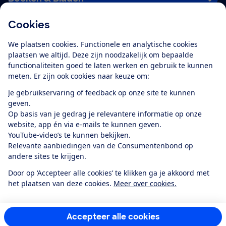
Cookies
Download de app
We plaatsen cookies. Functionele en analytische cookies
plaatsen we altijd. Deze zijn noodzakelijk om bepaalde
functionaliteiten goed te laten werken en gebruik te kunnen
meten. Er zijn ook cookies naar keuze om:
Alles over de
Consumentenbond-
Je gebruikservaring of feedback op onze site te kunnen
app
geven.
Op basis van je gedrag je relevantere informatie op onze
website, app én via e-mails te kunnen geven.
Algemene Voorwaarden
Privacyverklaring
YouTube-video’s te kunnen bekijken.
Cookiebeleid
Privacyvoorkeuren
Wijzigen & opzeggen
Relevante aanbiedingen van de Consumentenbond op
Toegankelijkheid
andere sites te krijgen.
RSS-feed nieuws
Facebook
Twitter
Instagram
Youtube
LinkedIn
Door op ‘Accepteer alle cookies’ te klikken ga je akkoord met
het plaatsen van deze cookies.
Meer over cookies.
12.901
consumenten
beoordelen de Consumentenbond
met gemiddeld
een
8,4
Accepteer alle cookies