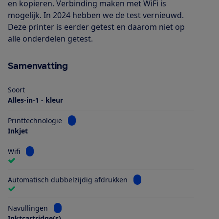
en kopieren. Verbinding maken met WiFi is
mogelijk. In 2024 hebben we de test vernieuwd.
Deze printer is eerder getest en daarom niet op
alle onderdelen getest.
Samenvatting
Soort
Alles-in-1 - kleur
Bekijk informatie voor Printtechnologie
Printtechnologie
Inkjet
Bekijk informatie voor Wifi
Wifi
Bekijk informatie voor Au
Automatisch dubbelzijdig afdrukken
Bekijk informatie voor Navullingen
Navullingen
Inktcartridge(s)