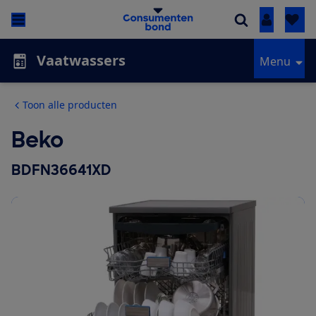
Inloggen
Vaatwassers
Menu
Toon alle producten
Beko
BDFN36641XD