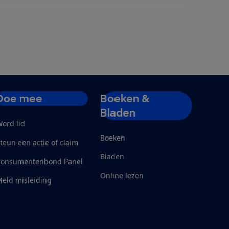
Doe mee
Boeken &
Bladen
ord lid
Boeken
teun een actie of claim
Bladen
Consumentenbond Panel
Online lezen
eld misleiding