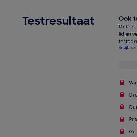
Testresultaat
Ook t
Ontdek 
lid en v
testoor
Bekijk hier
Wa
Dr
Du
Pr
Ge