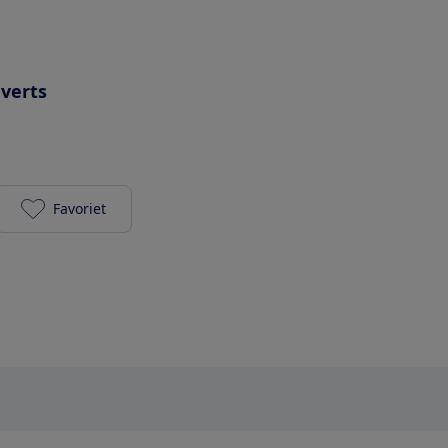
uverts
Favoriet
ETNA VW147BRVS toevoegen aan je favorieten