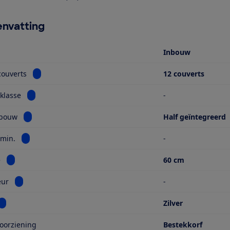
nvatting
Inbouw
Bekijk informatie voor Aantal couverts
couverts
12 couverts
Bekijk informatie voor Energieklasse
klasse
-
Bekijk informatie voor Type inbouw
nbouw
Half geïntegreerd
Bekijk informatie voor Hoogte min.
 min.
-
Bekijk informatie voor Breedte
e
60 cm
Bekijk informatie voor Sleepdeur
eur
-
Bekijk informatie voor Kleur
Zilver
oorziening
Bestekkorf