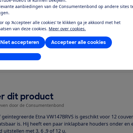
uTube-video’s te kunnen bekijken.
el dichtbij...
levante aanbiedingen van de Consumentenbond op andere sites t
ijgen.
or op ‘Accepteer alle cookies’ te klikken ga je akkoord met het
aatsen van deze cookies.
Meer over cookies.
Niet accepteren
Accepteer alle cookies
stellingen aanpassen
r dit product
even door de Consumentenbond
f geïntegreerde Etna VW147BRVS is geschikt voor 12 couverts
atsbaar is. Hij heeft een paar inklapbare houders onder en
jd uitstellen met 3, 6 ,9 of 12 u.