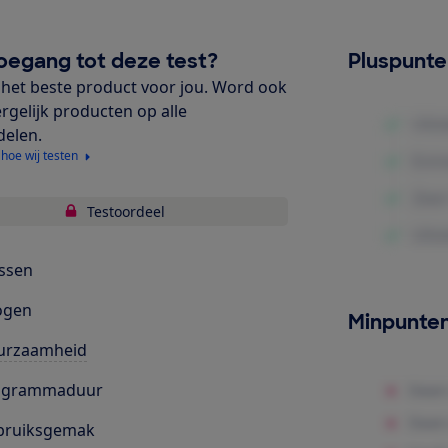
oegang tot deze test?
Pluspunt
het beste product voor jou. Word ook
ergelijk producten op alle
delen.
 hoe wij testen
Testoordeel
ssen
ogen
Minpunte
urzaamheid
ogrammaduur
bruiksgemak