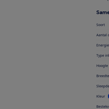
Same
Soort
Aantal 
Energie
Type i
Hoogte
Breedt
Sleepd
Kleur
Bestekv