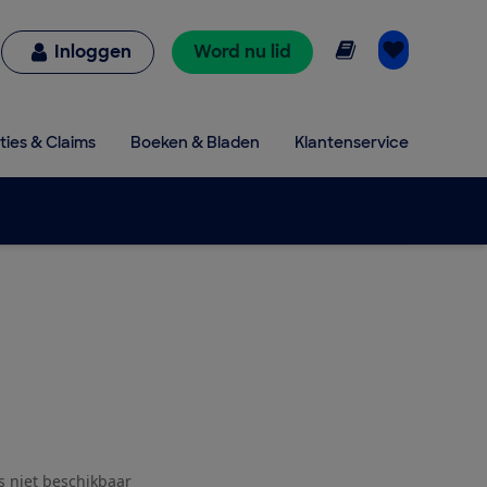
Online lezen
Inloggen
Word nu lid
ties & Claims
Boeken & Bladen
Klantenservice
js niet beschikbaar