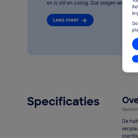
Yo
en is stil en zuinig. Dat volgen we van he
Re
kr
Lees meer
Do
pl
In
Specificaties
Ove
Geschr
De hal
verpla
startti