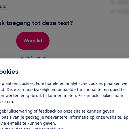
uid
k toegang tot deze test?
Word lid
Al lid? Log in
ookies
 plaatsen cookies. Functionele en analytische cookies plaatsen we
tijd. Deze zijn noodzakelijk om bepaalde functionaliteiten goed te
ten werken en gebruik te kunnen meten. Er zijn ook cookies naar
uze om:
test
 gebruikservaring of feedback op onze site te kunnen geven.
 basis van je gedrag je relevantere informatie op onze website, a
 via e-mails te kunnen geven.
den en schalen schoon en droog,