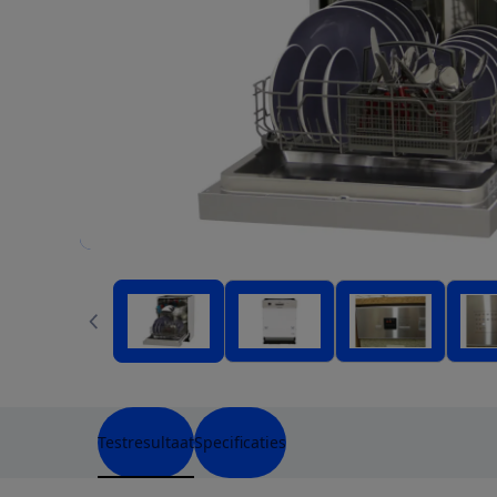
Testresultaat
Specificaties