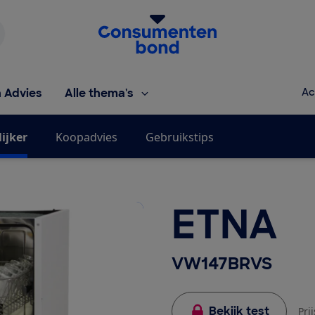
Homepage van de Consumentenbond
h Advies
Alle thema's
Ac
ijker
Koopadvies
Gebruikstips
ETNA
VW147BRVS
Bekijk test
Pri