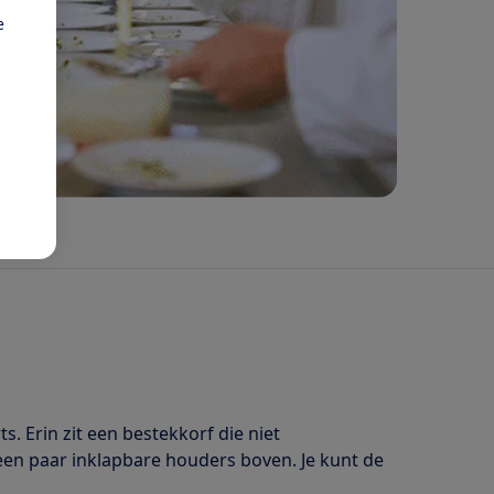
e
. Erin zit een bestekkorf die niet
 een paar inklapbare houders boven. Je kunt de