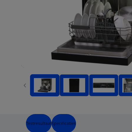
Testresultaat
Specificaties