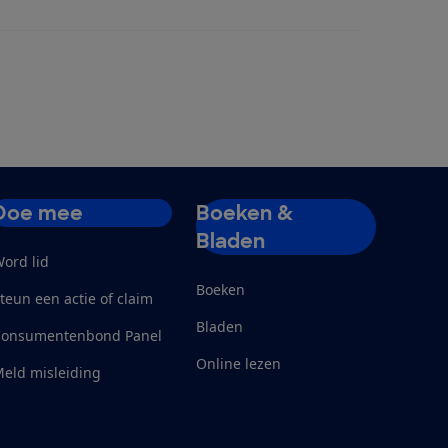
Doe mee
Boeken &
Bladen
ord lid
Boeken
teun een actie of claim
Bladen
Consumentenbond Panel
Online lezen
eld misleiding