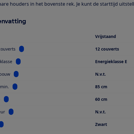
are houders in het bovenste rek. Je kunt de starttijd uitstell
nvatting
Vrijstaand
Bekijk informatie voor Aantal couverts
couverts
12 couverts
Bekijk informatie voor Energieklasse
klasse
Energieklasse E
Bekijk informatie voor Type inbouw
nbouw
N.v.t.
Bekijk informatie voor Hoogte min.
 min.
85 cm
Bekijk informatie voor Breedte
e
60 cm
Bekijk informatie voor Sleepdeur
eur
N.v.t.
Bekijk informatie voor Kleur
Zwart