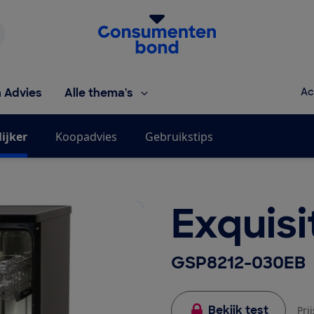
Homepage van de Consumentenbond
h Advies
Alle thema's
Ac
ijker
Koopadvies
Gebruikstips
Exquisi
GSP8212-030EB
Bekijk test
Pri