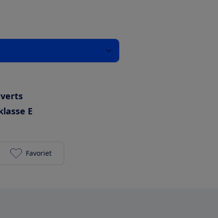
uverts
klasse E
Favoriet
Exquisit GSP8212-030EB toevoegen aan je favoriet