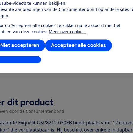
den en schalen schoon en droog,
uTube-video’s te kunnen bekijken.
el dichtbij...
levante aanbiedingen van de Consumentenbond op andere sites t
ijgen.
or op ‘Accepteer alle cookies’ te klikken ga je akkoord met het
aatsen van deze cookies.
Meer over cookies.
Niet accepteren
Accepteer alle cookies
stellingen aanpassen
r dit product
even door de Consumentenbond
jstaande Exquisit GSP8212-030EB heeft plaats voor 12 couver
korf die verplaatsbaar is. Hij beschikt over enkele inklapba