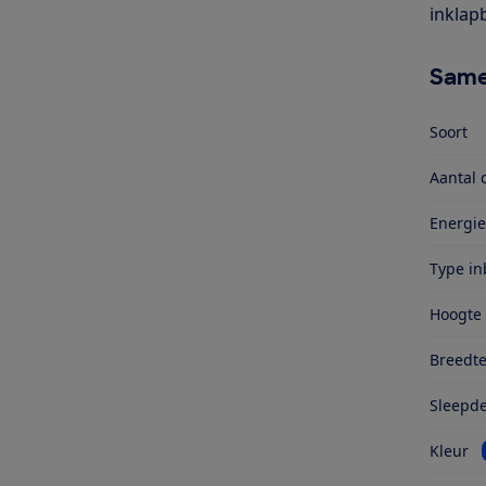
inklapb
Same
Soort
Aantal 
Energie
Type i
Hoogte
Breedt
Sleepd
Kleur