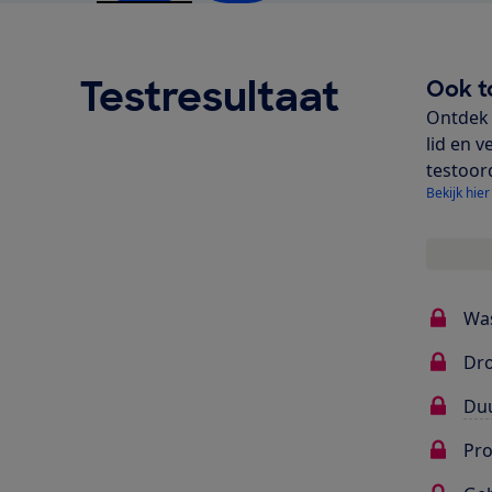
Testresultaat
Ook t
Ontdek 
lid en v
testoor
Bekijk hier
Wa
Dr
Du
Pr