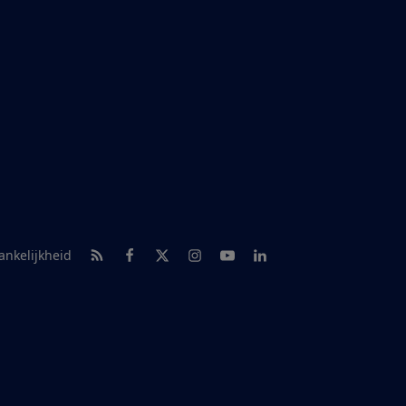
RSS-feed nieuws
Facebook
Twitter
Instagram
Youtube
LinkedIn
ankelijkheid