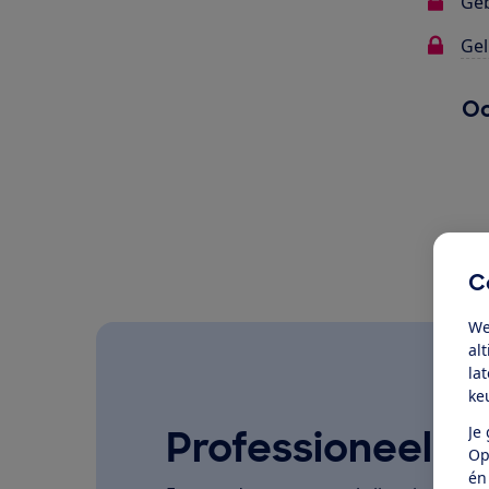
Ge
Gel
Oo
C
We
al
la
ke
Je
Professioneel ge
Op
én