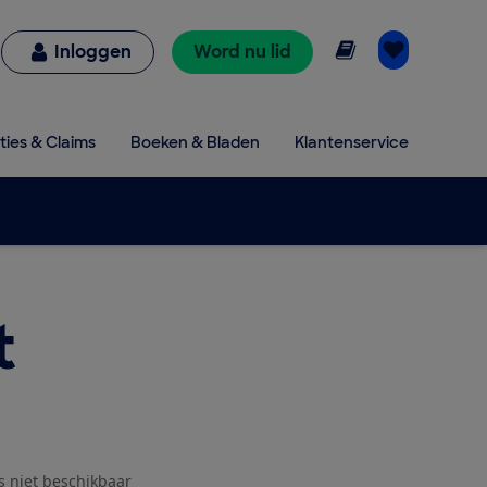
Online lezen
Inloggen
Word nu lid
ties & Claims
Boeken & Bladen
Klantenservice
t
js niet beschikbaar