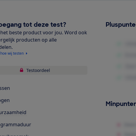
oegang tot deze test?
Pluspunt
het beste product voor jou. Word ook
ergelijk producten op alle
delen.
 hoe wij testen
Testoordeel
ssen
ogen
Minpunte
urzaamheid
ogrammaduur