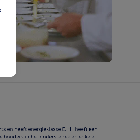
e
ts en heeft energieklasse E. Hij heeft een
re houders in het onderste rek en enkele