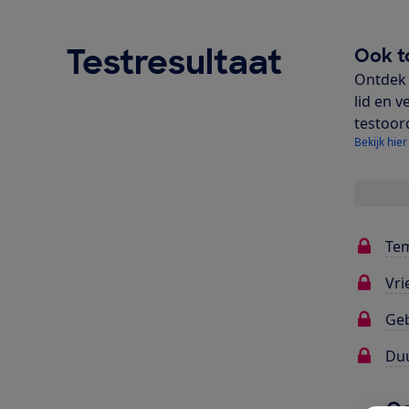
Testresultaat
Ook t
Ontdek 
lid en v
testoor
Bekijk hier
Te
Vri
Ge
Du