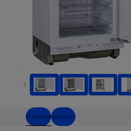
Testresultaat
Specificaties