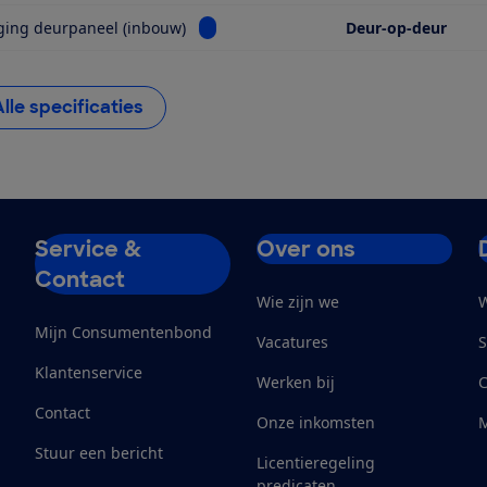
Bekijk informatie voor Bevestiging deu
ging deurpaneel (inbouw)
Deur-op-deur
Alle specificaties
Service &
Over ons
Contact
Wie zijn we
W
Mijn Consumentenbond
Vacatures
S
Klantenservice
Werken bij
Contact
Onze inkomsten
M
Stuur een bericht
Licentieregeling
predicaten