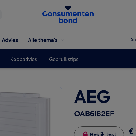
Homepage van de Consumentenbond
h Advies
Alle thema's
Ac
Koopadvies
Gebruikstips
AEG
OAB6I82EF
€ 
Bekijk test