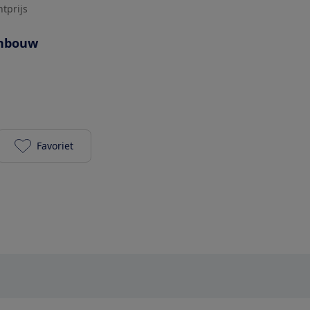
htprijs
nbouw
Favoriet
AEG OAB6I82EF toevoegen aan je favorieten