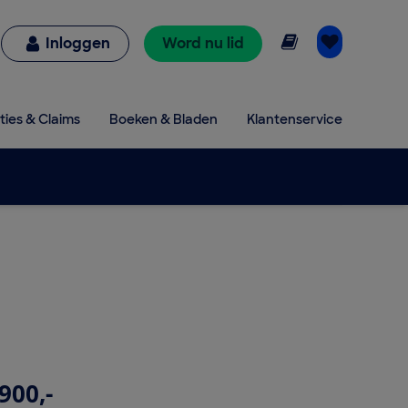
Online lezen
Inloggen
Word nu lid
ties & Claims
Boeken & Bladen
Klantenservice
900,-