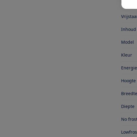
Same
Vrijsta
Inhoud
Model
Kleur
Energie
Hoogte
Breedt
Diepte
No fros
Lowfros