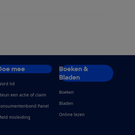
rpaneel (inbouw)
Doe mee
Boeken &
Bladen
ord lid
Boeken
teun een actie of claim
Bladen
Consumentenbond Panel
Online lezen
eld misleiding