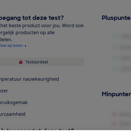
oegang tot deze test?
Pluspunt
het beste product voor jou. Word ook
ergelijk producten op alle
delen.
 hoe wij testen
Testoordeel
mperatuur nauwkeurigheid
ezer
Minpunte
bruiksgemak
urzaamheid