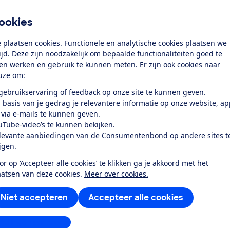
k toegang tot deze test?
ookies
Word lid
 plaatsen cookies. Functionele en analytische cookies plaatsen we
tijd. Deze zijn noodzakelijk om bepaalde functionaliteiten goed te
Al lid? Log in
ten werken en gebruik te kunnen meten. Er zijn ook cookies naar
uze om:
 gebruikservaring of feedback op onze site te kunnen geven.
 basis van je gedrag je relevantere informatie op onze website, a
 via e-mails te kunnen geven.
uTube-video’s te kunnen bekijken.
levante aanbiedingen van de Consumentenbond op andere sites t
r dit product
ijgen.
even door de Consumentenbond
or op ‘Accepteer alle cookies’ te klikken ga je akkoord met het
aatsen van deze cookies.
Meer over cookies.
 OAB6I82EF is een tafelmodel inbouwvriezer met 4 lades. De 
e fabrikant). De vriezer is geschikt voor een omgevingstem
Niet accepteren
Accepteer alle cookies
chting van de deur worden aangepast. De door de fabrikant
stellingen aanpassen