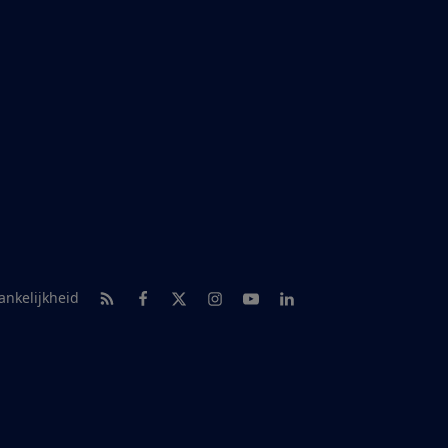
RSS-feed nieuws
Facebook
Twitter
Instagram
Youtube
LinkedIn
ankelijkheid