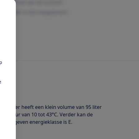
pp
e
vriezer heeft een klein volume van 95 liter
peratuur van 10 tot 43°C. Verder kan de
 opgegeven energieklasse is E.