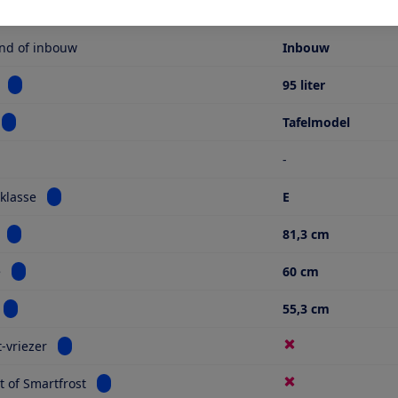
nvatting
and of inbouw
Inbouw
Bekijk informatie voor Inhoud
95 liter
Bekijk informatie voor Model
Tafelmodel
-
Bekijk informatie voor Energieklasse
klasse
E
Bekijk informatie voor Hoogte
81,3 cm
Bekijk informatie voor Breedte
e
60 cm
Bekijk informatie voor Diepte
55,3 cm
Bekijk informatie voor No frost-vriezer
t-vriezer
Bekijk informatie voor Lowfrost of Smartfrost
t of Smartfrost