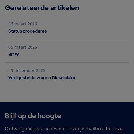
Gerelateerde artikelen
06 maart 2026
Status procedures
Status procedures
05 maart 2026
BMW
BMW
29 december 2025
Veelgestelde vragen Dieselclaim
Veelgestelde vragen Dieselclaim
Blijf op de hoogte
Ontvang nieuws, acties en tips in je mailbox. In onze