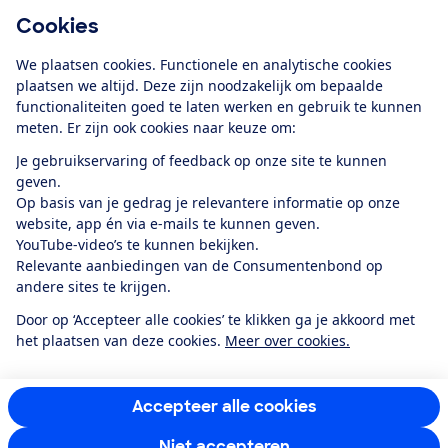
Cookies
Download de app
We plaatsen cookies. Functionele en analytische cookies
plaatsen we altijd. Deze zijn noodzakelijk om bepaalde
functionaliteiten goed te laten werken en gebruik te kunnen
meten. Er zijn ook cookies naar keuze om:
Alles over de
Consumentenbond-
Je gebruikservaring of feedback op onze site te kunnen
app
geven.
Op basis van je gedrag je relevantere informatie op onze
website, app én via e-mails te kunnen geven.
Algemene Voorwaarden
Privacyverklaring
YouTube-video’s te kunnen bekijken.
Cookiebeleid
Privacyvoorkeuren
Wijzigen & opzeggen
Relevante aanbiedingen van de Consumentenbond op
Toegankelijkheid
andere sites te krijgen.
RSS-feed nieuws
Facebook
Twitter
Instagram
Youtube
LinkedIn
Door op ‘Accepteer alle cookies’ te klikken ga je akkoord met
het plaatsen van deze cookies.
Meer over cookies.
12.901
consumenten
beoordelen de Consumentenbond
met gemiddeld
een
8,4
Accepteer alle cookies
Niet accepteren