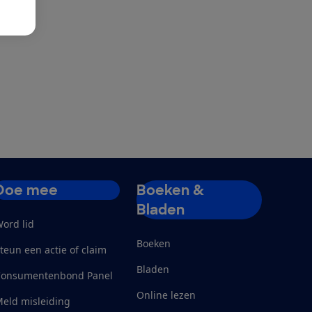
Doe mee
Boeken &
Bladen
ord lid
Boeken
teun een actie of claim
Bladen
Consumentenbond Panel
Online lezen
eld misleiding