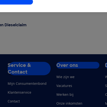
stellingen aanpassen
eselclaim
en Dieselclaim
Service &
Over ons
Contact
Wie zijn we
W
Mijn Consumentenbond
Vacatures
S
Klantenservice
Werken bij
Contact
Onze inkomsten
M