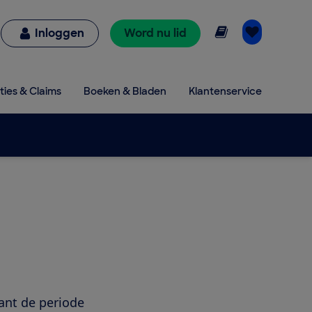
Online lezen
Inloggen
Word nu lid
ties & Claims
Boeken & Bladen
Klantenservice
kant de periode