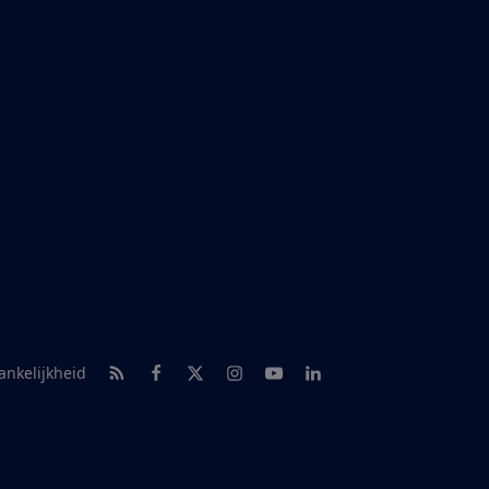
RSS-feed nieuws
Facebook
Twitter
Instagram
Youtube
LinkedIn
ankelijkheid