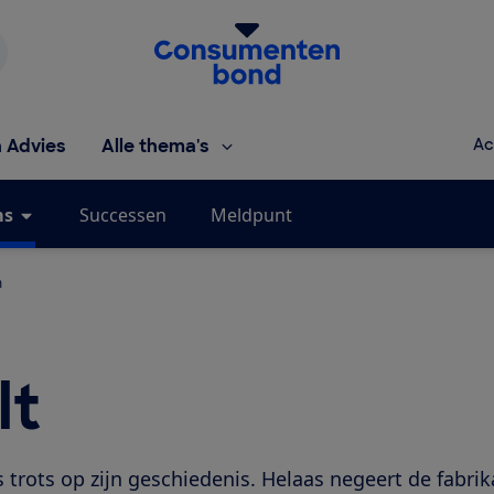
Homepage van de Consumentenbond
h Advies
Alle thema's
Ac
ms
Successen
Meldpunt
m
lt
s trots op zijn geschiedenis. Helaas negeert de fabri