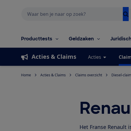
Zoeken
Producttests
Geldzaken
Juridisc
Acties & Claims
Acties
Clai
Home
Acties & Claims
Claims overzicht
Diesel-clai
Renau
Het Franse Renault i