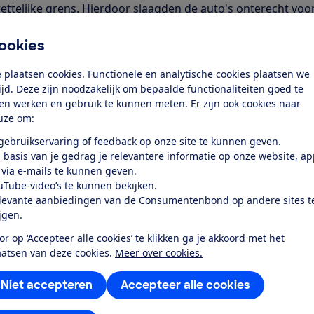
ttelijke grens. Hierdoor slaagden de auto's onterecht voo
 De Renault-diesels behoren zelfs tot de meest vervuilende
ookies
ruik van de manipulatiesoftware toegegeven, maar beweert
 plaatsen cookies. Functionele en analytische cookies plaatsen we
telijk is toegestaan. Het Hof van Justitie maakte gehakt va
tijd. Deze zijn noodzakelijk om bepaalde functionaliteiten goed te
rt Renault alle verantwoordelijkheid te nemen. Tot op de d
ten werken en gebruik te kunnen meten. Er zijn ook cookies naar
kant geen inspanningen gedaan om de dieselauto's alsnog 
uze om:
et- en regelgeving op het gebied van NOx-uitstoot.
ult een sjoemeldiesel?
 gebruikservaring of feedback op onze site te kunnen geven.
 basis van je gedrag je relevantere informatie op onze website, a
ld je bij ons aan voor de procedure van Stichting Car Clai
 via e-mails te kunnen geven.
uTube-video’s te kunnen bekijken.
levante aanbiedingen van de Consumentenbond op andere sites t
ijgen.
 artikelen
or op ‘Accepteer alle cookies’ te klikken ga je akkoord met het
aatsen van deze cookies.
Meer over cookies.
Niet accepteren
Accepteer alle cookies