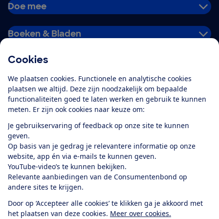
Doe mee
Boeken & Bladen
Cookies
Download de app
We plaatsen cookies. Functionele en analytische cookies
plaatsen we altijd. Deze zijn noodzakelijk om bepaalde
functionaliteiten goed te laten werken en gebruik te kunnen
meten. Er zijn ook cookies naar keuze om:
Alles over de
Consumentenbond-
Je gebruikservaring of feedback op onze site te kunnen
app
geven.
Op basis van je gedrag je relevantere informatie op onze
website, app én via e-mails te kunnen geven.
Algemene Voorwaarden
Privacyverklaring
YouTube-video’s te kunnen bekijken.
Cookiebeleid
Privacyvoorkeuren
Wijzigen & opzeggen
Relevante aanbiedingen van de Consumentenbond op
Toegankelijkheid
andere sites te krijgen.
RSS-feed nieuws
Facebook
Twitter
Instagram
Youtube
LinkedIn
Door op ‘Accepteer alle cookies’ te klikken ga je akkoord met
het plaatsen van deze cookies.
Meer over cookies.
12.901
consumenten
beoordelen de Consumentenbond
met gemiddeld