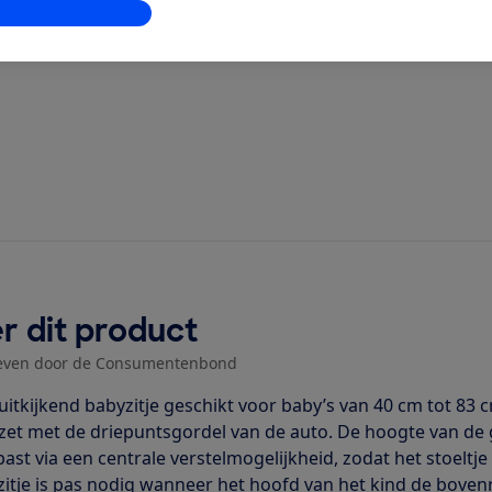
stellingen aanpassen
?
r dit product
even door de Consumentenbond
uitkijkend babyzitje geschikt voor baby’s van 40 cm tot 83 c
zet met de driepuntsgordel van de auto. De hoogte van d
ast via een centrale verstelmogelijkheid, zodat het stoeltj
zitje is pas nodig wanneer het hoofd van het kind de bovenra