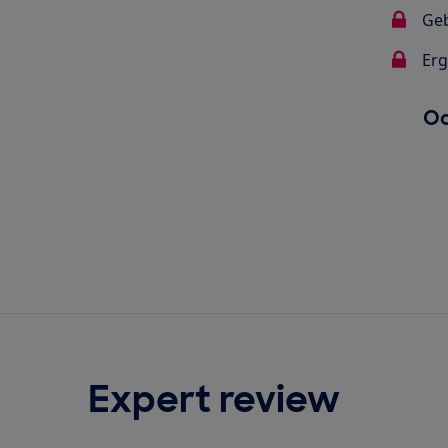
Ge
Er
Oo
Expert review