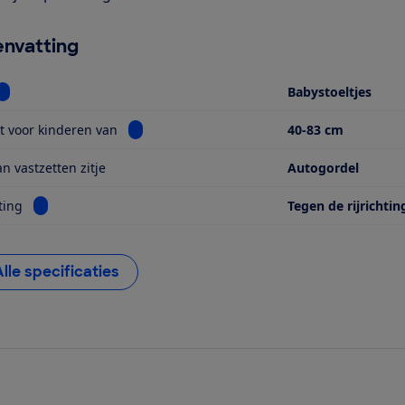
nvatting
Bekijk informatie voor Soort
Babystoeltjes
Bekijk informatie voor Geschikt voor kinderen
t voor kinderen van
40-83 cm
n vastzetten zitje
Autogordel
Bekijk informatie voor Kijkrichting
ting
Tegen de rijrichtin
Alle specificaties