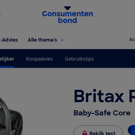
Homepage van de Consumentenbond
h Advies
Alle thema's
Ac
elijker
Koopadvies
Gebruikstips
Britax
Baby-Safe Core
€
Bekijk test