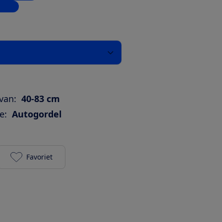
inkel
van:
40-83 cm
e:
Autogordel
Favoriet
Britax Römer Baby-Safe Core toevoegen aan je fav