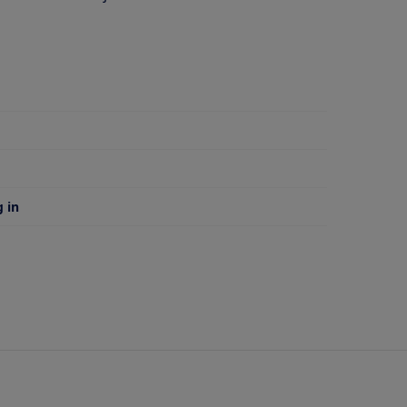
 van
g in