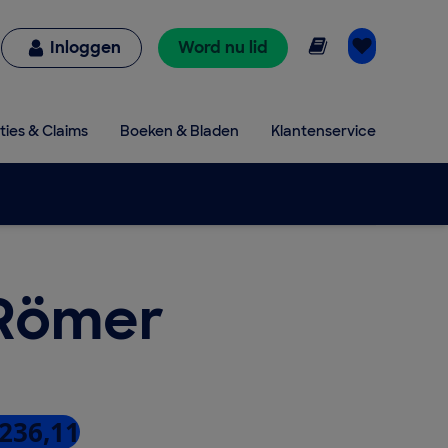
Online lezen
Inloggen
Word nu lid
ties & Claims
Boeken & Bladen
Klantenservice
 Römer
 236,11