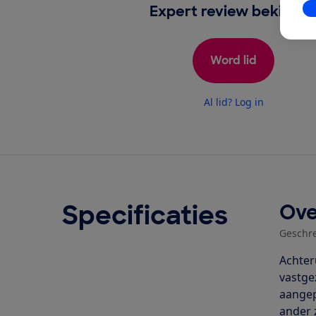
In
Expert review bekijken
Word lid
Al lid? Log in
Specificaties
Ove
Geschr
Achter
vastge
aangep
ander 