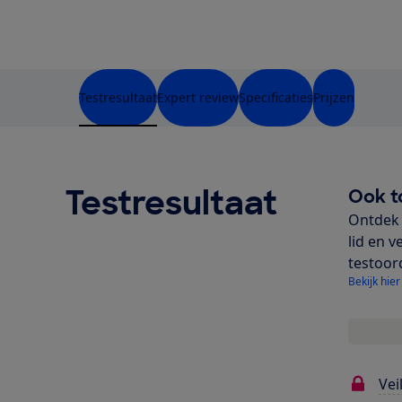
Testresultaat
Expert review
Specificaties
Prijzen
Testresultaat
Ook t
Ontdek 
lid en v
testoor
Bekijk hier
Vei