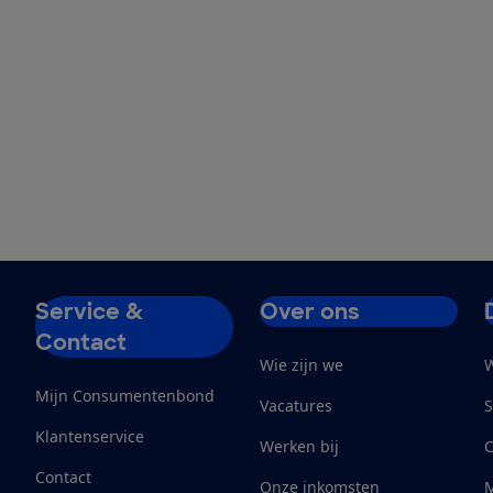
Service &
Over ons
Contact
Wie zijn we
W
Mijn Consumentenbond
Vacatures
S
Klantenservice
Werken bij
Contact
Onze inkomsten
M