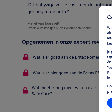
‘Dit babyzitje zet je vast met de autogor
genoeg in de auto?’
C
Merel van Jaarsvelt
We
Expert autostoeltjes bij de Consumentenbond
al
la
Opgenomen in onze expert review
ke
Je
Op
Wat is er goed aan de Britax Römer Baby-
én
Yo
Re
Wat is er niet goed aan de Britax Römer 
kr
Do
Wat moet ik nog meer weten over de Brit
pl
Safe Core?