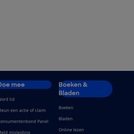
Doe mee
Boeken &
Bladen
ord lid
Boeken
teun een actie of claim
Bladen
Consumentenbond Panel
Online lezen
eld misleiding