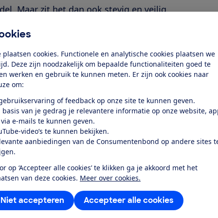
del. Maar zit het dan ook stevig en veilig
ookies
 plaatsen cookies. Functionele en analytische cookies plaatsen we
tijd. Deze zijn noodzakelijk om bepaalde functionaliteiten goed te
ten werken en gebruik te kunnen meten. Er zijn ook cookies naar
uze om:
 gebruikservaring of feedback op onze site te kunnen geven.
 basis van je gedrag je relevantere informatie op onze website, a
Safe Core?
 via e-mails te kunnen geven.
uTube-video’s te kunnen bekijken.
levante aanbiedingen van de Consumentenbond op andere sites t
Baby-Safe Core?
ijgen.
or op ‘Accepteer alle cookies’ te klikken ga je akkoord met het
ax Römer Baby-
aatsen van deze cookies.
Meer over cookies.
Niet accepteren
Accepteer alle cookies