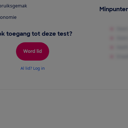
bruiksgemak
Minpunte
gonomie
k toegang tot deze test?
Word lid
Al lid? Log in