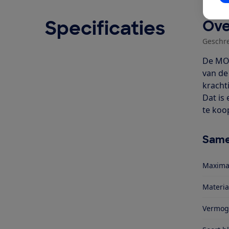
Specificaties
Ove
Geschr
De MOA
van de
kracht
Dat is
te koo
Same
Maxima
Materia
Vermog