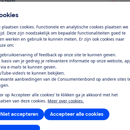
ra tests
bruiksgemak
ookies
uid
 plaatsen cookies. Functionele en analytische cookies plaatsen we
tijd. Deze zijn noodzakelijk om bepaalde functionaliteiten goed te
elijkheid
ten werken en gebruik te kunnen meten. Er zijn ook cookies naar
uze om:
rgiegebruik standby-stand
 gebruikservaring of feedback op onze site te kunnen geven.
 basis van je gedrag je relevantere informatie op onze website, a
k toegang tot deze test?
 via e-mails te kunnen geven.
uTube-video’s te kunnen bekijken.
levante aanbiedingen van de Consumentenbond op andere sites t
Word lid
ijgen.
or op ‘Accepteer alle cookies’ te klikken ga je akkoord met het
Al lid? Log in
aatsen van deze cookies.
Meer over cookies.
Niet accepteren
Accepteer alle cookies
stellingen aanpassen