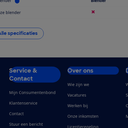
Bekijk informatie voor Soort blender
lender
Blender
ze blender
Alle specificaties
Service &
Over ons
Contact
Wie zijn we
W
Mijn Consumentenbond
Vacatures
S
Klantenservice
Werken bij
Contact
Onze inkomsten
M
Stuur een bericht
Licentieregeling