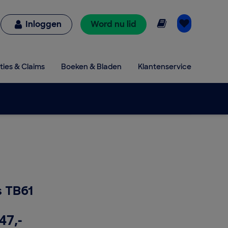
Online lezen
Inloggen
Word nu lid
ties & Claims
Boeken & Bladen
Klantenservice
s TB61
47,-