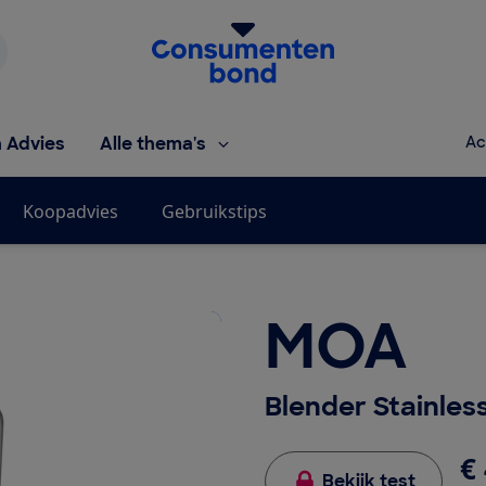
Homepage van de Consumentenbond
h Advies
Alle thema's
Ac
Koopadvies
Gebruikstips
MOA
Blender Stainles
€ 
Bekijk test