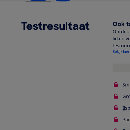
Testresultaat
Ook t
Ontdek 
lid en v
testoor
Bekijk hier
Sm
Gr
IJs
Pa