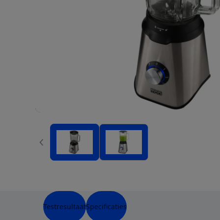
Testresultaat
Specificaties