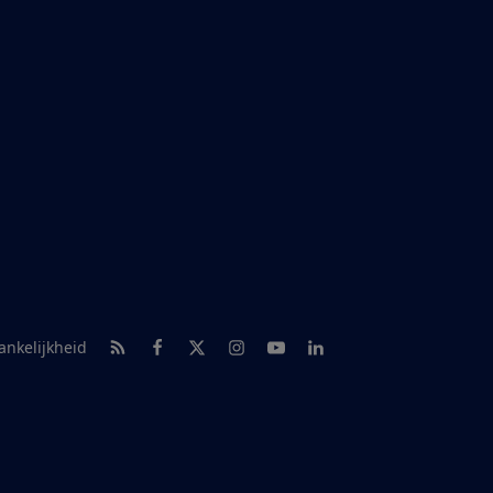
RSS-feed nieuws
Facebook
Twitter
Instagram
Youtube
LinkedIn
ankelijkheid