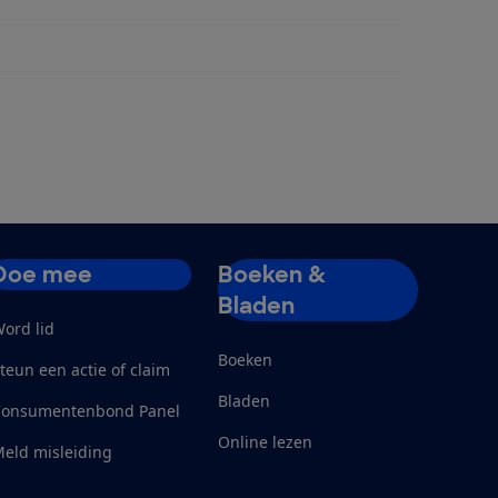
Doe mee
Boeken &
Bladen
ord lid
Boeken
teun een actie of claim
Bladen
Consumentenbond Panel
Online lezen
eld misleiding