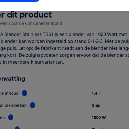
r dit product
even door de Consumentenbond
 Blender Stainless TB61 is een blender van 1000 Watt met
 blender kan worden ingesteld op stand 0-1-2-3. Met de pul
ige puls. Let op: de fabrikant raadt aan de blender niet lan
 erg kort. De zuignapvoeten zorgen ervoor dat de blender ste
p in meerdere kleurvarianten.
nvatting
Bekijk informatie voor Maximale inhoud
le inhoud
1,4 l
Bekijk informatie voor Materiaal blenderkan
al blenderkan
Glas
Bekijk informatie voor Vermogen
en
1000 W