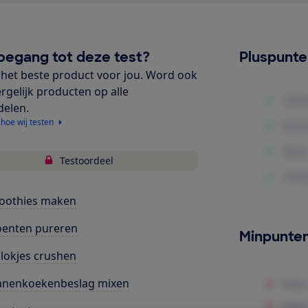
oegang tot deze test?
Pluspunt
het beste product voor jou. Word ook
ergelijk producten op alle
delen.
 hoe wij testen
Testoordeel
oothies maken
oenten pureren
Minpunte
blokjes crushen
nnenkoekenbeslag mixen