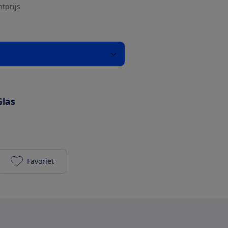
htprijs
Glas
Favoriet
MOA Blender Stainless TB61 toevoegen aan je favo