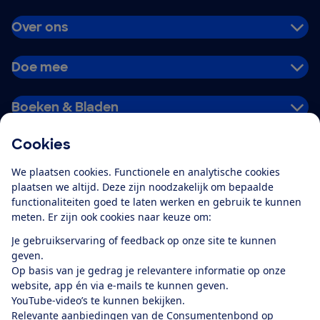
Over ons
Doe mee
Boeken & Bladen
Cookies
Download de app
We plaatsen cookies. Functionele en analytische cookies
plaatsen we altijd. Deze zijn noodzakelijk om bepaalde
functionaliteiten goed te laten werken en gebruik te kunnen
meten. Er zijn ook cookies naar keuze om:
Alles over de
Consumentenbond-
Je gebruikservaring of feedback op onze site te kunnen
app
geven.
Op basis van je gedrag je relevantere informatie op onze
website, app én via e-mails te kunnen geven.
Algemene Voorwaarden
Privacyverklaring
YouTube-video’s te kunnen bekijken.
Cookiebeleid
Privacyvoorkeuren
Wijzigen & opzeggen
Relevante aanbiedingen van de Consumentenbond op