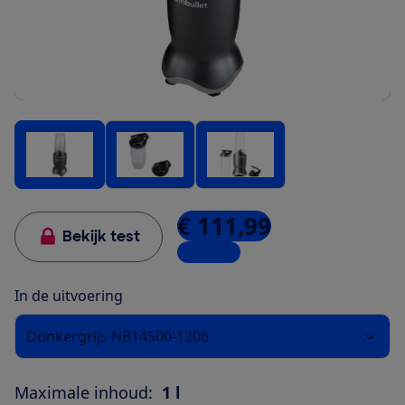
€ 111,99
Bekijk test
4 winkels
In de uitvoering
Donkergrijs NB14500-1206
Maximale inhoud:
1 l