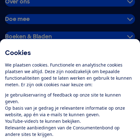
Over ons
Doe mee
Boeken & Bladen
Cookies
Download de app
We plaatsen cookies. Functionele en analytische cookies
plaatsen we altijd. Deze zijn noodzakelijk om bepaalde
functionaliteiten goed te laten werken en gebruik te kunnen
meten. Er zijn ook cookies naar keuze om:
Alles over de
Consumentenbond-
Je gebruikservaring of feedback op onze site te kunnen
app
geven.
Op basis van je gedrag je relevantere informatie op onze
website, app én via e-mails te kunnen geven.
Algemene Voorwaarden
Privacyverklaring
YouTube-video’s te kunnen bekijken.
Cookiebeleid
Privacyvoorkeuren
Wijzigen & opzeggen
Relevante aanbiedingen van de Consumentenbond op
Toegankelijkheid
andere sites te krijgen.