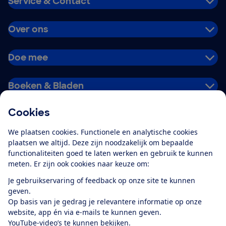
Service & Contact
Over ons
Doe mee
Boeken & Bladen
Cookies
Download de app
We plaatsen cookies. Functionele en analytische cookies
plaatsen we altijd. Deze zijn noodzakelijk om bepaalde
functionaliteiten goed te laten werken en gebruik te kunnen
meten. Er zijn ook cookies naar keuze om:
Alles over de
Consumentenbond-
Je gebruikservaring of feedback op onze site te kunnen
app
geven.
Op basis van je gedrag je relevantere informatie op onze
website, app én via e-mails te kunnen geven.
Algemene Voorwaarden
Privacyverklaring
YouTube-video’s te kunnen bekijken.
Cookiebeleid
Privacyvoorkeuren
Wijzigen & opzeggen