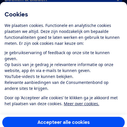
Cookies
Download de app
We plaatsen cookies. Functionele en analytische cookies
plaatsen we altijd. Deze zijn noodzakelijk om bepaalde
functionaliteiten goed te laten werken en gebruik te kunnen
meten. Er zijn ook cookies naar keuze om:
Alles over de
Consumentenbond-
Je gebruikservaring of feedback op onze site te kunnen
app
geven.
Op basis van je gedrag je relevantere informatie op onze
website, app én via e-mails te kunnen geven.
Algemene Voorwaarden
Privacyverklaring
YouTube-video’s te kunnen bekijken.
Cookiebeleid
Privacyvoorkeuren
Wijzigen & opzeggen
Relevante aanbiedingen van de Consumentenbond op
Toegankelijkheid
andere sites te krijgen.
RSS-feed nieuws
Facebook
Twitter
Instagram
Youtube
LinkedIn
Door op ‘Accepteer alle cookies’ te klikken ga je akkoord met
het plaatsen van deze cookies.
Meer over cookies.
12.901
consumenten
beoordelen de Consumentenbond
met gemiddeld
een
8,4
Accepteer alle cookies