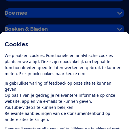
Doe mee
Boeken & Bladen
Cookies
Download de app
We plaatsen cookies. Functionele en analytische cookies
plaatsen we altijd. Deze zijn noodzakelijk om bepaalde
functionaliteiten goed te laten werken en gebruik te kunnen
meten. Er zijn ook cookies naar keuze om:
Alles over de
Consumentenbond-
Je gebruikservaring of feedback op onze site te kunnen
app
geven.
Op basis van je gedrag je relevantere informatie op onze
website, app én via e-mails te kunnen geven.
Algemene Voorwaarden
Privacyverklaring
YouTube-video’s te kunnen bekijken.
Cookiebeleid
Privacyvoorkeuren
Wijzigen & opzeggen
Relevante aanbiedingen van de Consumentenbond op
Toegankelijkheid
andere sites te krijgen.
RSS-feed nieuws
Facebook
Twitter
Instagram
Youtube
LinkedIn
Door op ‘Accepteer alle cookies’ te klikken ga je akkoord met