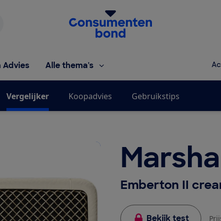
Homepage van de Consumentenbond
h Advies
Alle thema's
Ac
Vergelijker
Koopadvies
Gebruikstips
Marshal
Emberton II cre
Bekijk test
Pri