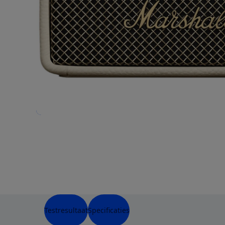
Testresultaat
Specificaties