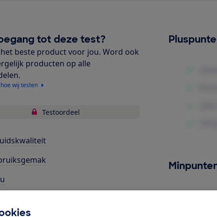
oegang tot deze test?
Pluspunt
het beste product voor jou. Word ook
ergelijk producten op alle
delen.
 hoe wij testen
Testoordeel
uidskwaliteit
bruiksgemak
Minpunte
cu
rgiegebruik
ookies