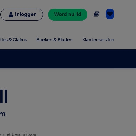
Online lezen
Inloggen
Word nu lid
ties & Claims
Boeken & Bladen
Klantenservice
l
am
js niet beschikbaar