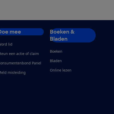
Doe mee
Boeken &
Bladen
ord lid
Boeken
teun een actie of claim
Bladen
Consumentenbond Panel
Online lezen
eld misleiding