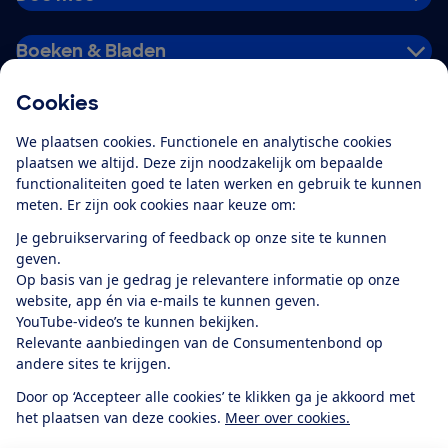
Boeken & Bladen
Cookies
Download de app
We plaatsen cookies. Functionele en analytische cookies
plaatsen we altijd. Deze zijn noodzakelijk om bepaalde
functionaliteiten goed te laten werken en gebruik te kunnen
meten. Er zijn ook cookies naar keuze om:
Alles over de
Consumentenbond-
Je gebruikservaring of feedback op onze site te kunnen
app
geven.
Op basis van je gedrag je relevantere informatie op onze
website, app én via e-mails te kunnen geven.
Algemene Voorwaarden
Privacyverklaring
YouTube-video’s te kunnen bekijken.
Cookiebeleid
Privacyvoorkeuren
Wijzigen & opzeggen
Relevante aanbiedingen van de Consumentenbond op
Toegankelijkheid
andere sites te krijgen.
RSS-feed nieuws
Facebook
Twitter
Instagram
Youtube
LinkedIn
Door op ‘Accepteer alle cookies’ te klikken ga je akkoord met
het plaatsen van deze cookies.
Meer over cookies.
12.901
consumenten
beoordelen de Consumentenbond
met gemiddeld
een
8,4