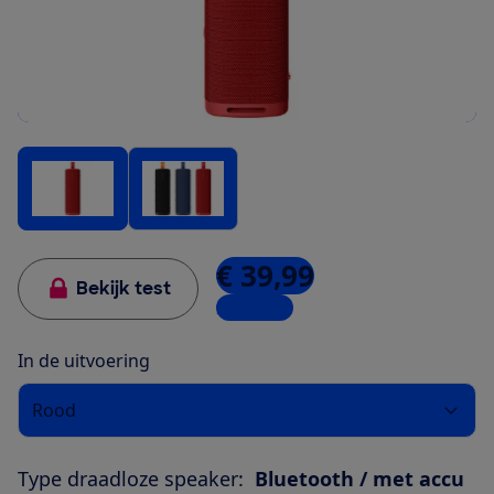
€ 39,99
Bekijk test
2 winkels
In de uitvoering
Rood
Type draadloze speaker:
Bluetooth / met accu