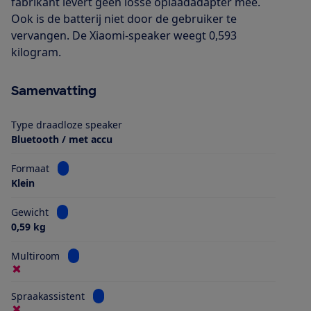
fabrikant levert geen losse oplaadadapter mee.
Ook is de batterij niet door de gebruiker te
vervangen. De Xiaomi-speaker weegt 0,593
kilogram.
Samenvatting
Type draadloze speaker
Bluetooth / met accu
Bekijk informatie voor Formaat
Formaat
Klein
Bekijk informatie voor Gewicht
Gewicht
0,59 kg
Bekijk informatie voor Multiroom
Multiroom
Bekijk informatie voor Spraakassistent
Spraakassistent