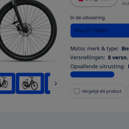
Ric
In de uitvoering
Finez PT 750Wh
Motor, merk & type:
Bo
Versnellingen:
8 versn.
Opvallende uitrusting:
Bekijk alle specificaties
Vergelijk dit product