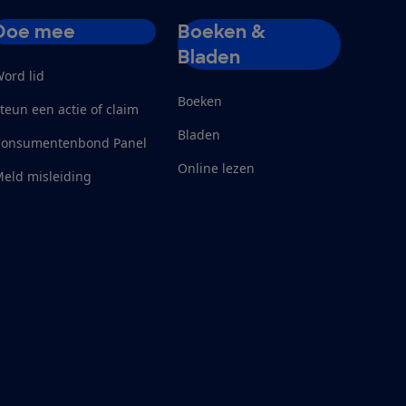
Doe mee
Boeken &
Bladen
ord lid
Boeken
teun een actie of claim
Bladen
Consumentenbond Panel
Online lezen
eld misleiding