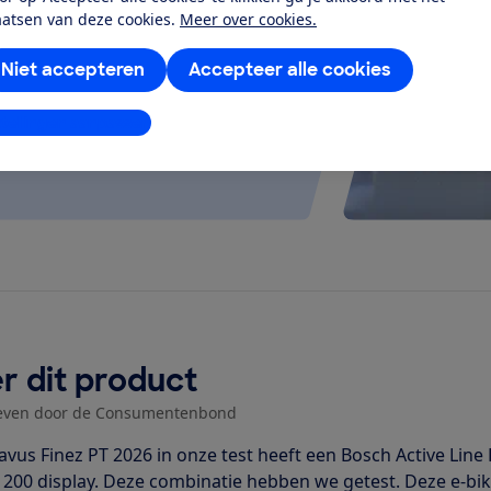
aatsen van deze cookies.
Meer over cookies.
 kijken of de e-bike op rolletjes
Niet accepteren
Accepteer alle cookies
stellingen aanpassen
r dit product
even door de Consumentenbond
avus Finez PT 2026 in onze test heeft een Bosch Active Li
 200 display. Deze combinatie hebben we getest. Deze e-bike