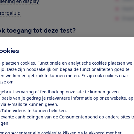
iening en display
orgeluid
k toegang tot deze test?
Word lid
ookies
 plaatsen cookies. Functionele en analytische cookies plaatsen we
Al lid? Log in
tijd. Deze zijn noodzakelijk om bepaalde functionaliteiten goed te
ten werken en gebruik te kunnen meten. Er zijn ook cookies naar
uze om:
 gebruikservaring of feedback op onze site te kunnen geven.
 basis van je gedrag je relevantere informatie op onze website, a
 via e-mails te kunnen geven.
uTube-video’s te kunnen bekijken.
test
levante aanbiedingen van de Consumentenbond op andere sites t
ijgen.
at je ver fietsen op een
or op ‘Accepteer alle cookies’ te klikken ga je akkoord met het