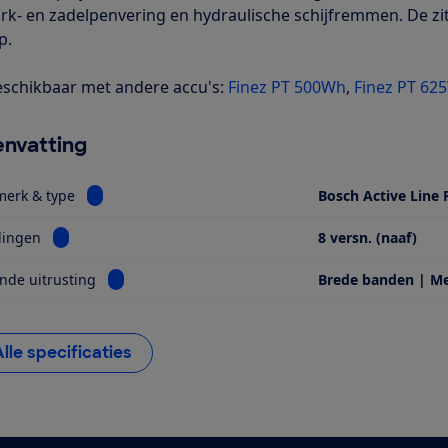
rk- en zadelpenvering en hydraulische schijfremmen. De zit
p.
schikbaar met andere accu's:
Finez PT 500Wh
,
Finez PT 62
nvatting
Bekijk informatie voor Motor, merk & type
merk & type
Bosch Active Line 
Bekijk informatie voor Versnellingen
lingen
8 versn. (naaf)
Bekijk informatie voor Opvallende uitrusting
nde uitrusting
Brede banden | M
Alle specificaties