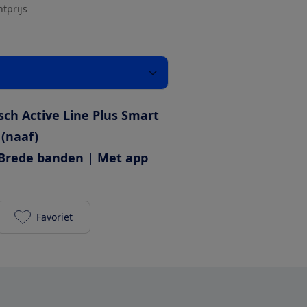
htprijs
sch Active Line Plus Smart
 (naaf)
Brede banden | Met app
Favoriet
Batavus Finez PT 750Wh toevoegen aan je favoriet