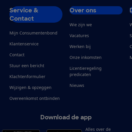
Service &
Over ons
Contact
Wie zijn we
W
Mijn Consumentenbond
Vacatures
S
Klantenservice
Werken bij
Contact
Onze inkomsten
M
Stuur een bericht
Licentieregeling
predicaten
Klachtenformulier
Nieuws
Wijzigen & opzeggen
Overeenkomst ontbinden
Download de app
Alles over de