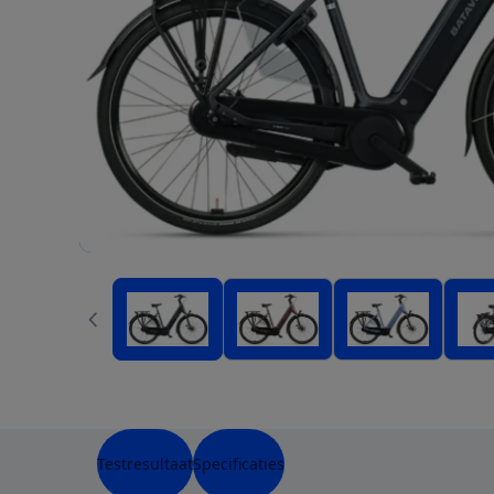
Testresultaat
Specificaties