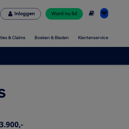
Online lezen
Inloggen
Word nu lid
ties & Claims
Boeken & Bladen
Klantenservice
s
3.900,-