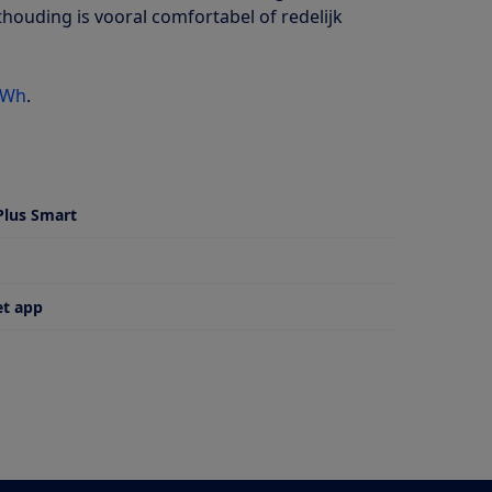
houding is vooral comfortabel of redelijk
5Wh
.
Plus Smart
et app