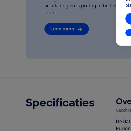
pl
acculading en is prettig te bedienen. We
loopt…
Lees meer
In
Specificaties
Ove
Geschr
De Bat
Purion