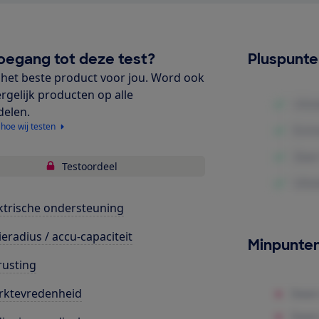
oegang tot deze test?
Pluspunt
het beste product voor jou. Word ook
ergelijk producten op alle
delen.
 hoe wij testen
Testoordeel
ktrische ondersteuning
ieradius / accu-capaciteit
Minpunte
rusting
rktevredenheid