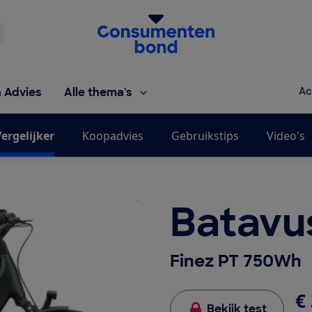
Homepage van de Consumentenbond
h Advies
Alle thema's
Ac
ergelijker
Koopadvies
Gebruikstips
Video's
Batavu
Finez PT 750Wh
€ 
Bekijk test