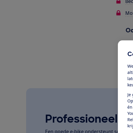
Bed
Mot
Oo
C
We
al
la
ke
Je
Op
én
Yo
Professioneel ge
Re
kr
Een goede e-bike ondersteunt soepel, la