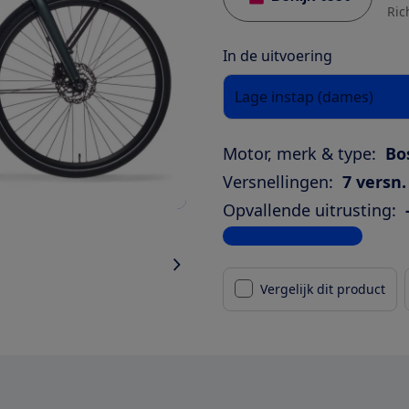
Ric
In de uitvoering
Lage instap (dames)
Motor, merk & type:
Bo
Versnellingen:
7 versn.
Opvallende uitrusting:
Bekijk alle specificaties
Vergelijk dit product