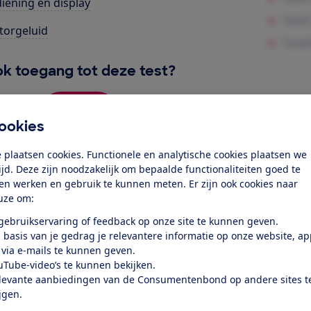
iening en display
orgeluid
k toegang tot deze test?
Word lid
ookies
 plaatsen cookies. Functionele en analytische cookies plaatsen we
Al lid? Log in
tijd. Deze zijn noodzakelijk om bepaalde functionaliteiten goed te
ten werken en gebruik te kunnen meten. Er zijn ook cookies naar
uze om:
 gebruikservaring of feedback op onze site te kunnen geven.
 basis van je gedrag je relevantere informatie op onze website, a
 via e-mails te kunnen geven.
uTube-video’s te kunnen bekijken.
test
levante aanbiedingen van de Consumentenbond op andere sites t
ijgen.
at je ver fietsen op een