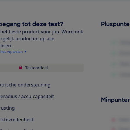
oegang tot deze test?
Pluspunt
het beste product voor jou. Word ook
ergelijk producten op alle
delen.
 hoe wij testen
Testoordeel
ktrische ondersteuning
ieradius / accu-capaciteit
Minpunte
rusting
rktevredenheid