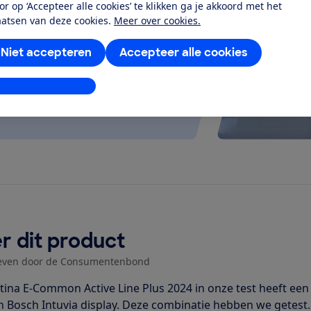
or op ‘Accepteer alle cookies’ te klikken ga je akkoord met het
 kijken of de e-bike op rolletjes
aatsen van deze cookies.
Meer over cookies.
Niet accepteren
Accepteer alle cookies
stellingen aanpassen
r dit product
even door de Consumentenbond
tina E-Common Active Line Plus 2024 in onze test heeft ee
n Bosch Intuvia display. Deze combinatie hebben we getest. 