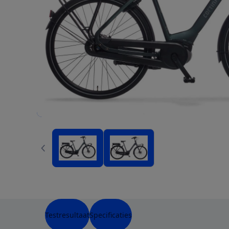
Testresultaat
Specificaties