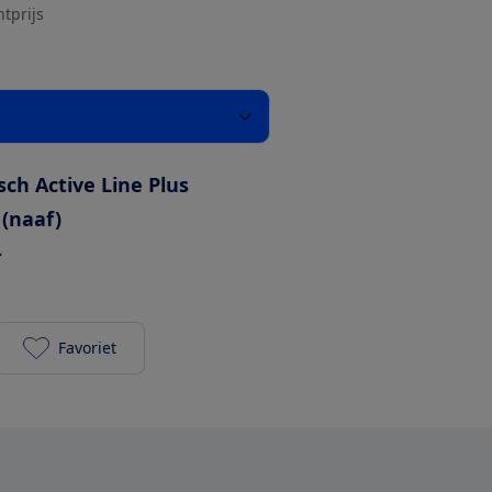
htprijs
sch Active Line Plus
 (naaf)
-
Favoriet
Cortina E-Common Active Line Plus 400Wh toevoege