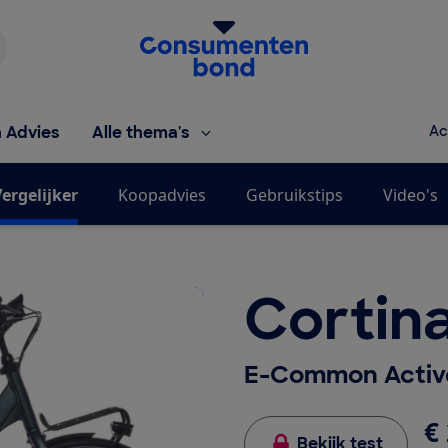
Homepage van de Consumentenbond
h Advies
Alle thema's
Ac
ergelijker
Koopadvies
Gebruikstips
Video's
Cortin
E-Common Active
€ 
Bekijk test