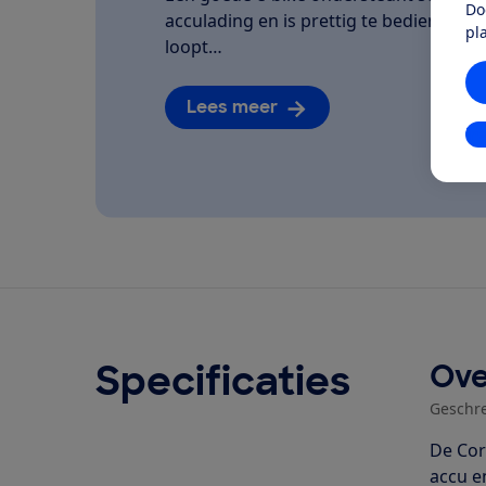
Do
acculading en is prettig te bedienen. We
pl
loopt…
Lees meer
In
Specificaties
Ove
Geschr
De Cor
accu e