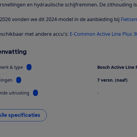
rsnellingen en hydraulische schijfremmen. De zithouding is 
i 2026 vonden we dit 2024-model in de aanbieding bij
Fietsen
schikbaar met andere accu's:
E-Common Active Line Plus 
nvatting
Bekijk informatie voor Motor, merk & type
merk & type
Bosch Active Line 
Bekijk informatie voor Versnellingen
lingen
7 versn. (naaf)
Bekijk informatie voor Opvallende uitrusting
nde uitrusting
-
Alle specificaties