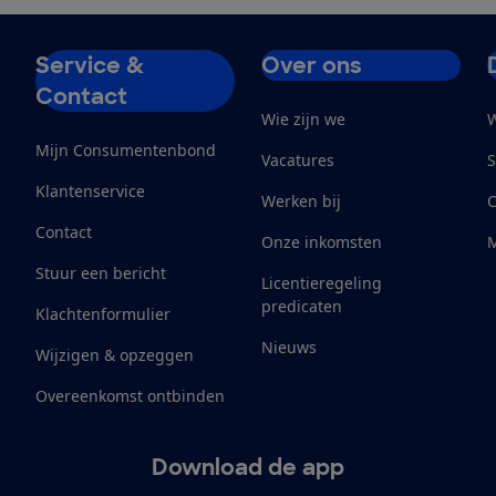
Service &
Over ons
Contact
Wie zijn we
W
Mijn Consumentenbond
Vacatures
S
Klantenservice
Werken bij
Contact
Onze inkomsten
M
Stuur een bericht
Licentieregeling
predicaten
Klachtenformulier
Nieuws
Wijzigen & opzeggen
Overeenkomst ontbinden
Download de app