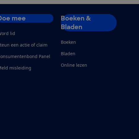
Doe mee
Boeken &
Bladen
ord lid
Boeken
teun een actie of claim
Bladen
Consumentenbond Panel
Online lezen
eld misleiding