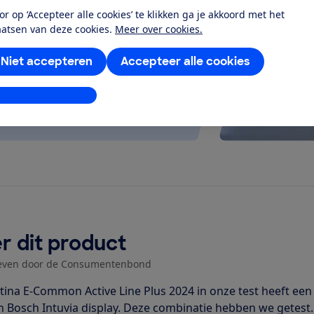
 kijken of de e-bike op rolletjes
or op ‘Accepteer alle cookies’ te klikken ga je akkoord met het
aatsen van deze cookies.
Meer over cookies.
Niet accepteren
Accepteer alle cookies
stellingen aanpassen
r dit product
even door de Consumentenbond
tina E-Common Active Line Plus 2024 in onze test heeft ee
n Bosch Intuvia display. Deze combinatie hebben we getest. 