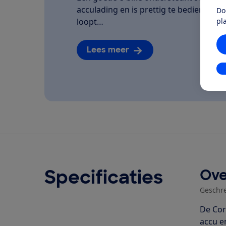
acculading en is prettig te bedienen. We
Do
pl
loopt…
Lees meer
In
Specificaties
Ove
Geschr
De Cor
accu e