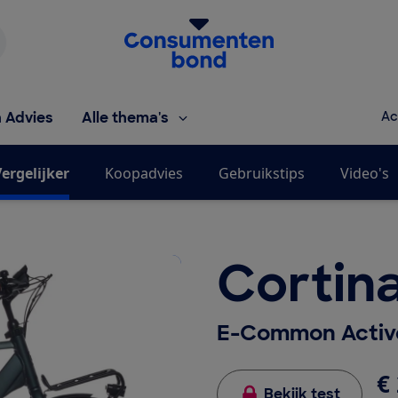
Homepage van de Consumentenbond
h Advies
Alle thema's
Ac
ergelijker
Koopadvies
Gebruikstips
Video's
Cortin
E-Common Active
€ 
Bekijk test