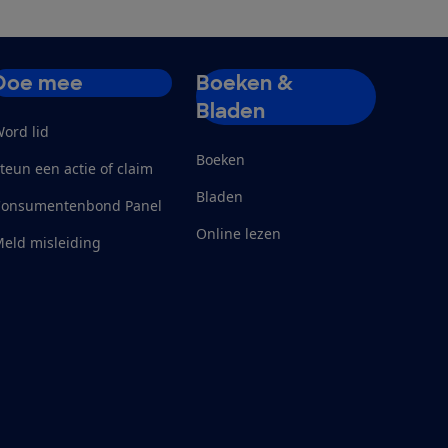
Doe mee
Boeken &
Bladen
ord lid
Boeken
teun een actie of claim
Bladen
Consumentenbond Panel
Online lezen
eld misleiding