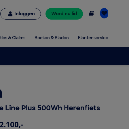
Online lezen
Inloggen
Word nu lid
ties & Claims
Boeken & Bladen
Klantenservice
a
 Line Plus 500Wh Herenfiets
2.100,-