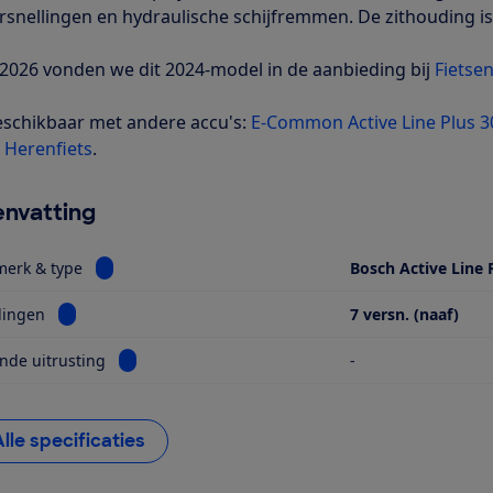
rsnellingen en hydraulische schijfremmen. De zithouding is 
i 2026 vonden we dit 2024-model in de aanbieding bij
Fietsen
schikbaar met andere accu's:
E-Common Active Line Plus 
Herenfiets
.
nvatting
Bekijk informatie voor Motor, merk & type
merk & type
Bosch Active Line 
Bekijk informatie voor Versnellingen
lingen
7 versn. (naaf)
Bekijk informatie voor Opvallende uitrusting
nde uitrusting
-
Alle specificaties