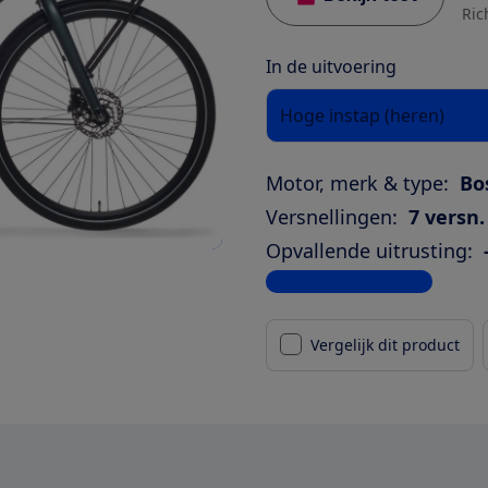
Ric
In de uitvoering
Hoge instap (heren)
Motor, merk & type:
Bo
Versnellingen:
7 versn.
Opvallende uitrusting:
Bekijk alle specificaties
Vergelijk dit product