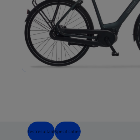
Testresultaat
Specificaties