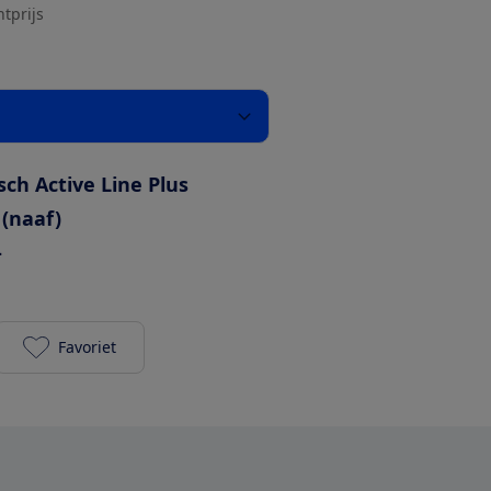
htprijs
sch Active Line Plus
 (naaf)
-
Favoriet
Cortina E-Common Active Line Plus 500Wh Herenfie