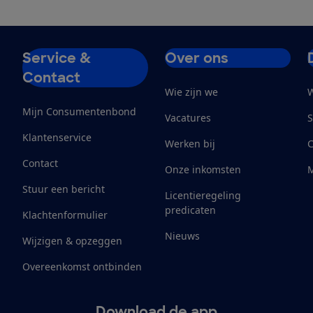
Service &
Over ons
Contact
Wie zijn we
W
Mijn Consumentenbond
Vacatures
S
Klantenservice
Werken bij
Contact
Onze inkomsten
M
Stuur een bericht
Licentieregeling
predicaten
Klachtenformulier
Nieuws
Wijzigen & opzeggen
Overeenkomst ontbinden
Download de app