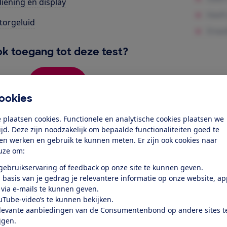
iening en display
orgeluid
k toegang tot deze test?
Word lid
ookies
Al lid? Log in
 plaatsen cookies. Functionele en analytische cookies plaatsen we
tijd. Deze zijn noodzakelijk om bepaalde functionaliteiten goed te
ten werken en gebruik te kunnen meten. Er zijn ook cookies naar
uze om:
 gebruikservaring of feedback op onze site te kunnen geven.
 basis van je gedrag je relevantere informatie op onze website, a
 via e-mails te kunnen geven.
test
uTube-video’s te kunnen bekijken.
levante aanbiedingen van de Consumentenbond op andere sites t
ijgen.
at je ver fietsen op een