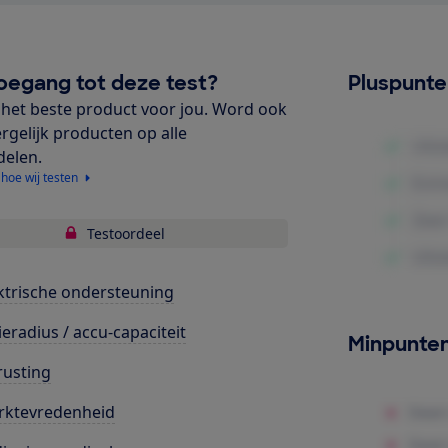
oegang tot deze test?
Pluspunt
het beste product voor jou. Word ook
ergelijk producten op alle
delen.
 hoe wij testen
Testoordeel
ktrische ondersteuning
ieradius / accu-capaciteit
Minpunte
rusting
rktevredenheid