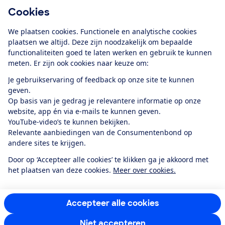
Cookies
Download de app
We plaatsen cookies. Functionele en analytische cookies
plaatsen we altijd. Deze zijn noodzakelijk om bepaalde
functionaliteiten goed te laten werken en gebruik te kunnen
meten. Er zijn ook cookies naar keuze om:
Alles over de
Consumentenbond-
Je gebruikservaring of feedback op onze site te kunnen
app
geven.
Op basis van je gedrag je relevantere informatie op onze
website, app én via e-mails te kunnen geven.
Algemene Voorwaarden
Privacyverklaring
YouTube-video’s te kunnen bekijken.
Cookiebeleid
Privacyvoorkeuren
Wijzigen & opzeggen
Relevante aanbiedingen van de Consumentenbond op
Toegankelijkheid
andere sites te krijgen.
RSS-feed nieuws
Facebook
Twitter
Instagram
Youtube
LinkedIn
Door op ‘Accepteer alle cookies’ te klikken ga je akkoord met
het plaatsen van deze cookies.
Meer over cookies.
12.901
consumenten
beoordelen de Consumentenbond
met gemiddeld
een
8,4
Accepteer alle cookies
Niet accepteren