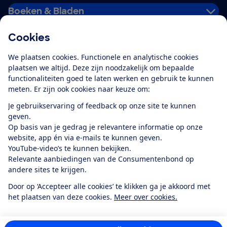
Boeken & Bladen
Cookies
Download de app
We plaatsen cookies. Functionele en analytische cookies
plaatsen we altijd. Deze zijn noodzakelijk om bepaalde
functionaliteiten goed te laten werken en gebruik te kunnen
meten. Er zijn ook cookies naar keuze om:
Alles over de
Consumentenbond-
Je gebruikservaring of feedback op onze site te kunnen
app
geven.
Op basis van je gedrag je relevantere informatie op onze
website, app én via e-mails te kunnen geven.
Algemene Voorwaarden
Privacyverklaring
YouTube-video’s te kunnen bekijken.
Cookiebeleid
Privacyvoorkeuren
Wijzigen & opzeggen
Relevante aanbiedingen van de Consumentenbond op
Toegankelijkheid
andere sites te krijgen.
RSS-feed nieuws
Facebook
Twitter
Instagram
Youtube
LinkedIn
Door op ‘Accepteer alle cookies’ te klikken ga je akkoord met
het plaatsen van deze cookies.
Meer over cookies.
12.901
consumenten
beoordelen de Consumentenbond
met gemiddeld
een
8,4