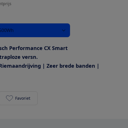
htprijs
 500Wh
sch Performance CX Smart
traploze versn.
Riemaandrijving | Zeer brede banden |
Favoriet
Dutch ID Shadow S85+ Automatic 500Wh toevoegen