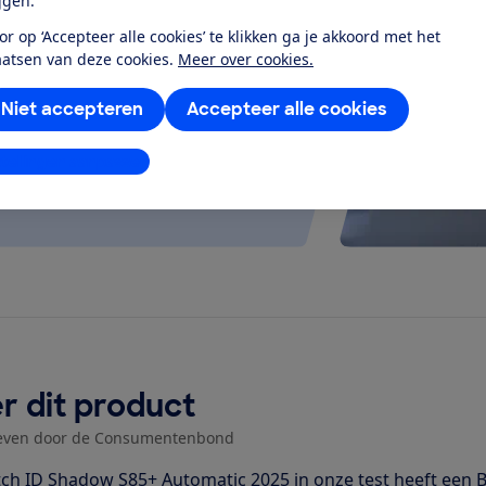
ijgen.
at je ver fietsen op een
or op ‘Accepteer alle cookies’ te klikken ga je akkoord met het
 kijken of de e-bike op rolletjes
aatsen van deze cookies.
Meer over cookies.
Niet accepteren
Accepteer alle cookies
stellingen aanpassen
r dit product
even door de Consumentenbond
ch ID Shadow S85+ Automatic 2025 in onze test heeft een