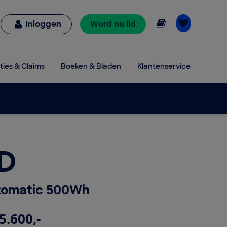
Online lezen
Inloggen
Word nu lid
ties & Claims
Boeken & Bladen
Klantenservice
ID
tomatic 500Wh
5.600,-