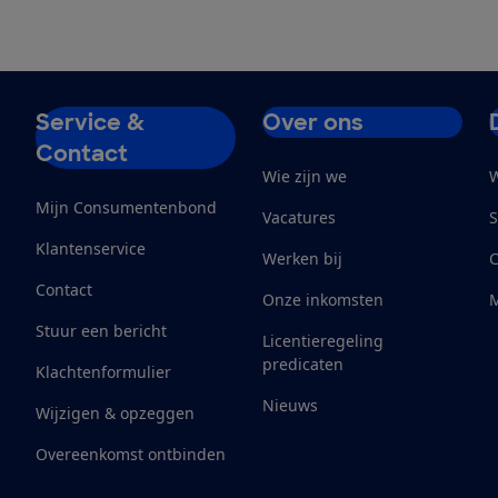
Service &
Over ons
Contact
Wie zijn we
W
Mijn Consumentenbond
Vacatures
S
Klantenservice
Werken bij
Contact
Onze inkomsten
M
Stuur een bericht
Licentieregeling
predicaten
Klachtenformulier
Nieuws
Wijzigen & opzeggen
Overeenkomst ontbinden