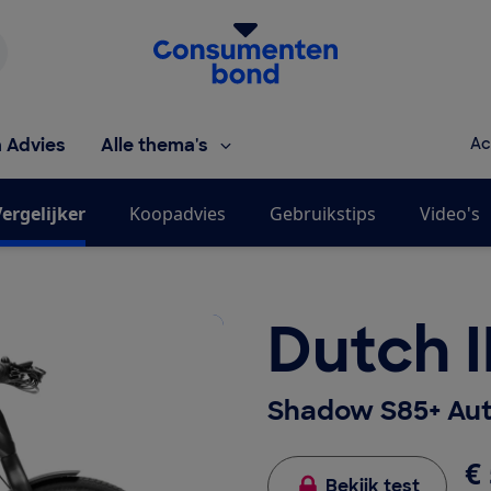
Homepage van de Consumentenbond
h Advies
Alle thema's
Ac
ergelijker
Koopadvies
Gebruikstips
Video's
Dutch 
Shadow S85+ Au
€ 
Bekijk test