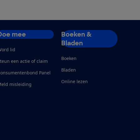
Doe mee
Boeken &
Bladen
ord lid
Boeken
teun een actie of claim
Bladen
Consumentenbond Panel
Online lezen
eld misleiding