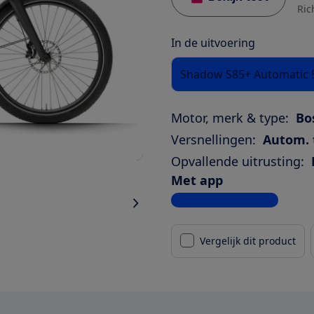
Ric
In de uitvoering
Shadow S85+ Automatic
Motor, merk & type:
Bo
Versnellingen:
Autom. 
Opvallende uitrusting:
Met app
Bekijk alle specificaties
Vergelijk dit product