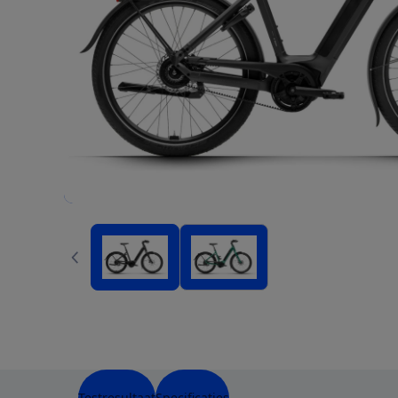
Testresultaat
Specificaties