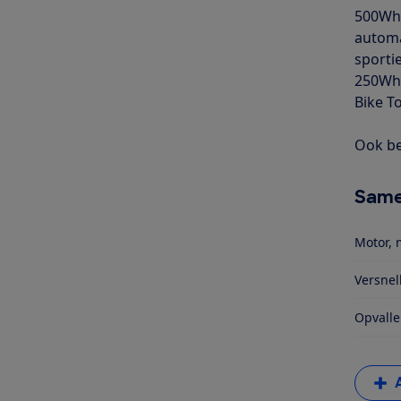
500Wh 
automa
sporti
250Wh 
Bike To
Ook be
Same
Motor, 
Versnel
Opvalle