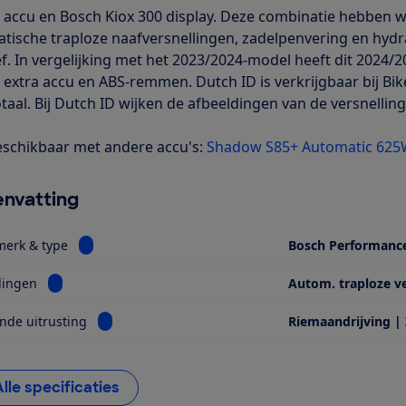
accu en Bosch Kiox 300 display. Deze combinatie hebben we
tische traploze naafversnellingen, zadelpenvering en hydr
ef. In vergelijking met het 2023/2024-model heeft dit 2024
extra accu en ABS-remmen. Dutch ID is verkrijgbaar bij Bike 
taal. Bij Dutch ID wijken de afbeeldingen van de versnelling
schikbaar met andere accu's:
Shadow S85+ Automatic 62
nvatting
Bekijk informatie voor Motor, merk & type
merk & type
Bosch Performanc
Bekijk informatie voor Versnellingen
lingen
Autom. traploze v
Bekijk informatie voor Opvallende uitrusting
nde uitrusting
Riemaandrijving |
Alle specificaties