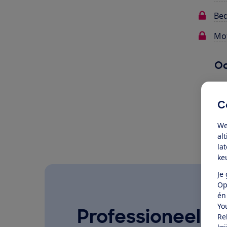
Bed
Mot
Oo
C
We
al
la
ke
Je
Op
én
Yo
Professioneel ge
Re