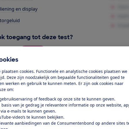
iening en display
orgeluid
k toegang tot deze test?
Word lid
ookies
 plaatsen cookies. Functionele en analytische cookies plaatsen we
Al lid? Log in
tijd. Deze zijn noodzakelijk om bepaalde functionaliteiten goed te
ten werken en gebruik te kunnen meten. Er zijn ook cookies naar
uze om:
 gebruikservaring of feedback op onze site te kunnen geven.
 basis van je gedrag je relevantere informatie op onze website, a
 via e-mails te kunnen geven.
uTube-video’s te kunnen bekijken.
test
levante aanbiedingen van de Consumentenbond op andere sites t