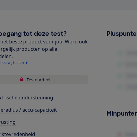
oegang tot deze test?
Pluspunt
het beste product voor jou. Word ook
ergelijk producten op alle
delen.
 hoe wij testen
Testoordeel
ktrische ondersteuning
ieradius / accu-capaciteit
Minpunte
rusting
rktevredenheid