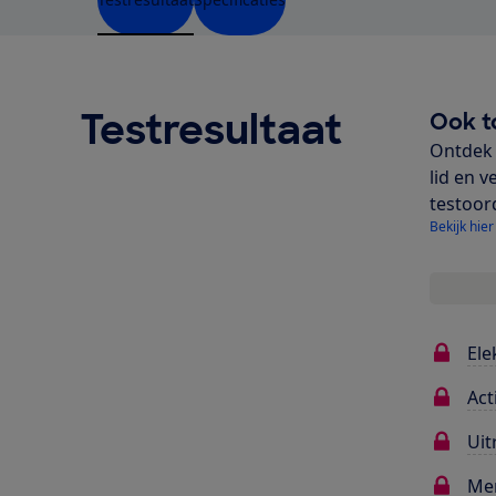
Testresultaat
Ook t
Ontdek 
lid en v
testoor
Bekijk hier
Ele
Act
Uit
Me