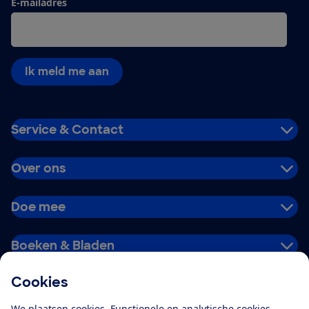
E-mailadres
Ik meld me aan
Service & Contact
Over ons
Doe mee
Boeken & Bladen
Cookies
Download de app
We plaatsen cookies. Functionele en analytische cookies