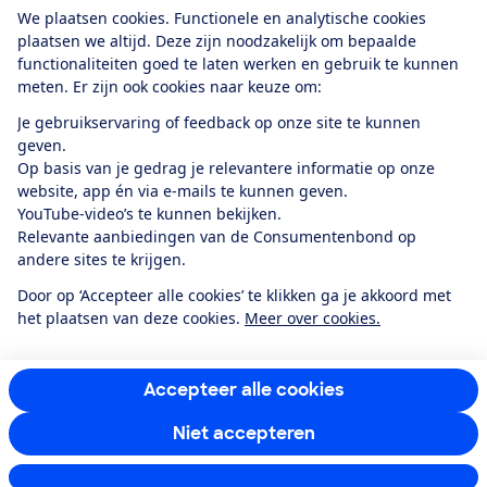
Download de app
We plaatsen cookies. Functionele en analytische cookies
plaatsen we altijd. Deze zijn noodzakelijk om bepaalde
functionaliteiten goed te laten werken en gebruik te kunnen
meten. Er zijn ook cookies naar keuze om:
Alles over de
Consumentenbond-
Je gebruikservaring of feedback op onze site te kunnen
app
geven.
Op basis van je gedrag je relevantere informatie op onze
website, app én via e-mails te kunnen geven.
Algemene Voorwaarden
Privacyverklaring
YouTube-video’s te kunnen bekijken.
Cookiebeleid
Privacyvoorkeuren
Wijzigen & opzeggen
Relevante aanbiedingen van de Consumentenbond op
Toegankelijkheid
andere sites te krijgen.
RSS-feed nieuws
Facebook
Twitter
Instagram
Youtube
LinkedIn
Door op ‘Accepteer alle cookies’ te klikken ga je akkoord met
het plaatsen van deze cookies.
Meer over cookies.
12.901
consumenten
beoordelen de Consumentenbond
met gemiddeld
een
8,4
Accepteer alle cookies
Niet accepteren
Instellingen aanpassen