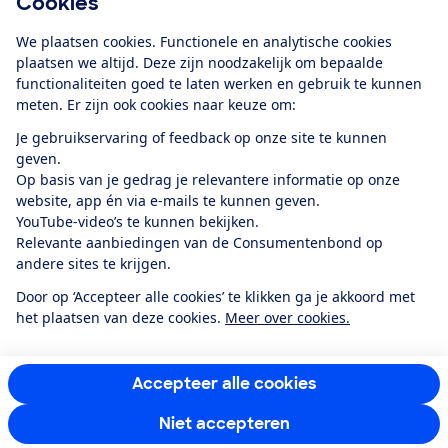
Cookies
Download de app
We plaatsen cookies. Functionele en analytische cookies
plaatsen we altijd. Deze zijn noodzakelijk om bepaalde
functionaliteiten goed te laten werken en gebruik te kunnen
meten. Er zijn ook cookies naar keuze om:
Alles over de
Consumentenbond-
Je gebruikservaring of feedback op onze site te kunnen
app
geven.
Op basis van je gedrag je relevantere informatie op onze
website, app én via e-mails te kunnen geven.
Algemene Voorwaarden
Privacyverklaring
YouTube-video’s te kunnen bekijken.
Cookiebeleid
Privacyvoorkeuren
Wijzigen & opzeggen
Relevante aanbiedingen van de Consumentenbond op
Toegankelijkheid
andere sites te krijgen.
RSS-feed nieuws
Facebook
Twitter
Instagram
Youtube
LinkedIn
Door op ‘Accepteer alle cookies’ te klikken ga je akkoord met
het plaatsen van deze cookies.
Meer over cookies.
12.901
consumenten
beoordelen de Consumentenbond
met gemiddeld
een
8,4
Accepteer alle cookies
Niet accepteren