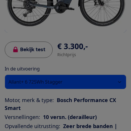
€ 3.300,-
Bekijk test
Richtprijs
In de uitvoering
Allant+ 6 725Wh Stagger
Motor, merk & type:
Bosch Performance CX
Smart
Versnellingen:
10 versn. (derailleur)
Opvallende uitrusting:
Zeer brede banden |