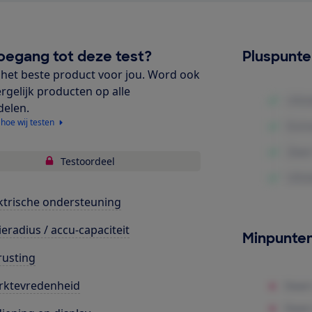
oegang tot deze test?
Pluspunt
het beste product voor jou. Word ook
ergelijk producten op alle
delen.
 hoe wij testen
Testoordeel
ktrische ondersteuning
ieradius / accu-capaciteit
Minpunte
rusting
rktevredenheid