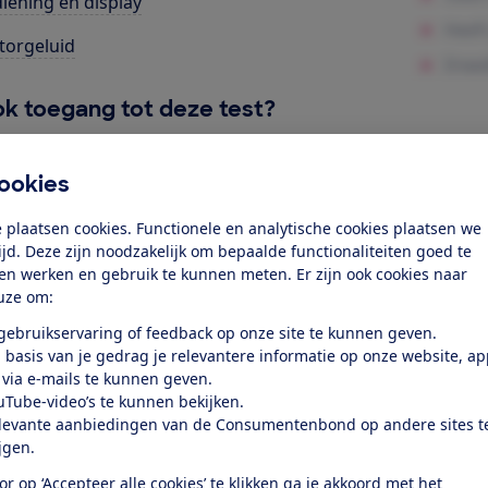
iening en display
orgeluid
k toegang tot deze test?
Word lid
ookies
 plaatsen cookies. Functionele en analytische cookies plaatsen we
Al lid? Log in
tijd. Deze zijn noodzakelijk om bepaalde functionaliteiten goed te
ten werken en gebruik te kunnen meten. Er zijn ook cookies naar
uze om:
 gebruikservaring of feedback op onze site te kunnen geven.
 basis van je gedrag je relevantere informatie op onze website, a
 via e-mails te kunnen geven.
uTube-video’s te kunnen bekijken.
test
levante aanbiedingen van de Consumentenbond op andere sites t
ijgen.
at je ver fietsen op een
or op ‘Accepteer alle cookies’ te klikken ga je akkoord met het