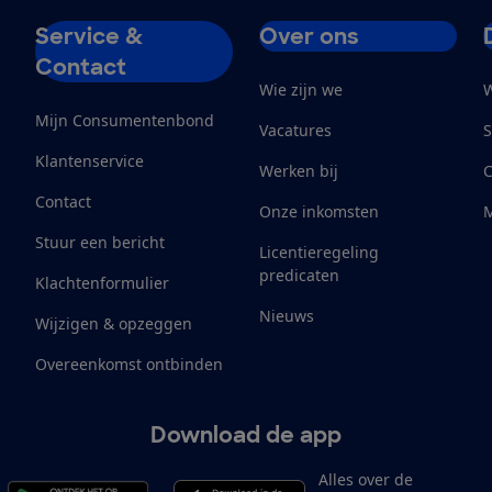
Service &
Over ons
Contact
Wie zijn we
W
Mijn Consumentenbond
Vacatures
S
Klantenservice
Werken bij
Contact
Onze inkomsten
M
Stuur een bericht
Licentieregeling
predicaten
Klachtenformulier
Nieuws
Wijzigen & opzeggen
Overeenkomst ontbinden
Download de app
Alles over de