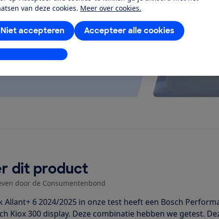
 kijken of de e-bike op rolletjes
aatsen van deze cookies.
Meer over cookies.
Niet accepteren
Accepteer alle cookies
stellingen aanpassen
r dit product
even door de Consumentenbond
k Allant+ 6 2024/2025 in onze test heeft een Bosch Perfo
ch Kiox 300 display. Deze combinatie hebben we getest. Dez