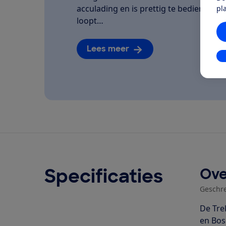
acculading en is prettig te bedienen. We
pl
loopt…
Lees meer
In
Specificaties
Ove
Geschr
De Tre
en Bos