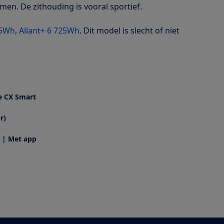
men. De zithouding is vooral sportief.
45Wh
,
Allant+ 6 725Wh
. Dit model is slecht of niet
e CX Smart
r)
 | Met app