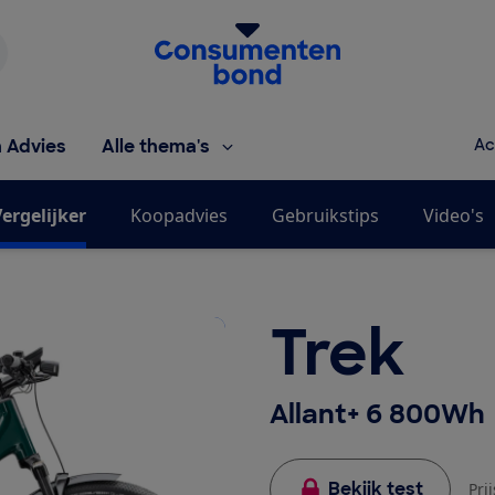
Homepage van de Consumentenbond
h Advies
Alle thema's
Ac
ergelijker
Koopadvies
Gebruikstips
Video's
Trek
Allant+ 6 800Wh
Bekijk test
Pri