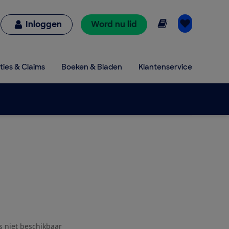
Online lezen
Inloggen
Word nu lid
ties & Claims
Boeken & Bladen
Klantenservice
js niet beschikbaar