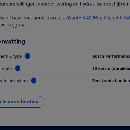
leurversnellingen, voorvorkvering en hydraulische schijfrem
schikbaar met andere accu's:
Allant+ 6 400Wh
,
Allant+ 6 5
verkrijgbaar.
nvatting
Bekijk informatie voor Motor, merk & type
merk & type
Bosch Performanc
Bekijk informatie voor Versnellingen
lingen
10 versn. (derailleu
Bekijk informatie voor Opvallende uitrusting
nde uitrusting
Zeer brede banden
Alle specificaties