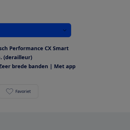
sch Performance CX Smart
. (derailleur)
Zeer brede banden | Met app
Favoriet
Trek Allant+ 6 800Wh toevoegen aan je favorieten