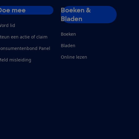
Doe mee
Boeken &
Bladen
ord lid
Boeken
teun een actie of claim
Bladen
Consumentenbond Panel
Online lezen
eld misleiding