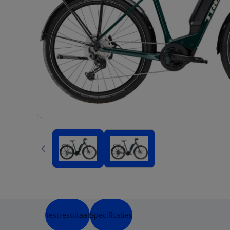
Testresultaat
Specificaties