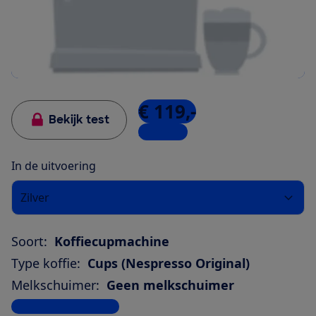
€ 119,-
Bekijk test
2 winkels
In de uitvoering
Zilver
Soort:
Koffiecupmachine
Type koffie:
Cups (Nespresso Original)
Melkschuimer:
Geen melkschuimer
Bekijk alle specificaties