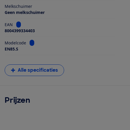
Melkschuimer
Geen melkschuimer
Bekijk informatie voor EAN
EAN
8004399334403
Bekijk informatie voor Modelcode
Modelcode
EN85.S
Alle specificaties
Prijzen