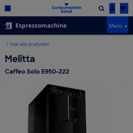
Inloggen
Espressomachine
Menu
Toon alle producten
Melitta
Caffeo Solo E950-222