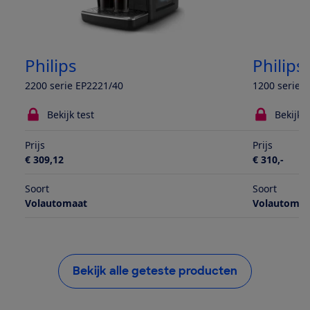
Philips
Philips
2200 serie EP2221/40
1200 serie 
Bekijk test
Bekijk t
Prijs
Prijs
€ 309,12
€ 310,-
Soort
Soort
Volautomaat
Volautomaa
Bekijk alle geteste producten