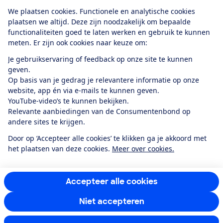
Download de app
We plaatsen cookies. Functionele en analytische cookies
plaatsen we altijd. Deze zijn noodzakelijk om bepaalde
functionaliteiten goed te laten werken en gebruik te kunnen
meten. Er zijn ook cookies naar keuze om:
Alles over de
Consumentenbond-
Je gebruikservaring of feedback op onze site te kunnen
app
geven.
Op basis van je gedrag je relevantere informatie op onze
website, app én via e-mails te kunnen geven.
Algemene Voorwaarden
Privacyverklaring
YouTube-video’s te kunnen bekijken.
Cookiebeleid
Privacyvoorkeuren
Wijzigen & opzeggen
Relevante aanbiedingen van de Consumentenbond op
Toegankelijkheid
andere sites te krijgen.
RSS-feed nieuws
Facebook
Twitter
Instagram
Youtube
LinkedIn
Door op ‘Accepteer alle cookies’ te klikken ga je akkoord met
het plaatsen van deze cookies.
Meer over cookies.
12.901
consumenten
beoordelen de Consumentenbond
met gemiddeld
een
8,4
Accepteer alle cookies
Niet accepteren
Instellingen aanpassen