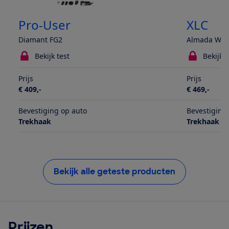
Pro-User
XLC
Diamant FG2
Almada Work
Bekijk test
Bekijk t
Prijs
Prijs
€ 409,-
€ 469,-
Bevestiging op auto
Bevestiging
Trekhaak
Trekhaak
Bekijk alle geteste producten
Prijzen