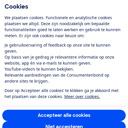
Cookies
Download de app
We plaatsen cookies. Functionele en analytische cookies
plaatsen we altijd. Deze zijn noodzakelijk om bepaalde
functionaliteiten goed te laten werken en gebruik te kunnen
meten. Er zijn ook cookies naar keuze om:
Alles over de
Consumentenbond-
Je gebruikservaring of feedback op onze site te kunnen
app
geven.
Op basis van je gedrag je relevantere informatie op onze
website, app én via e-mails te kunnen geven.
Algemene Voorwaarden
Privacyverklaring
YouTube-video’s te kunnen bekijken.
Cookiebeleid
Privacyvoorkeuren
Wijzigen & opzeggen
Relevante aanbiedingen van de Consumentenbond op
Toegankelijkheid
andere sites te krijgen.
RSS-feed nieuws
Facebook
Twitter
Instagram
Youtube
LinkedIn
Door op ‘Accepteer alle cookies’ te klikken ga je akkoord met
het plaatsen van deze cookies.
Meer over cookies.
12.901
consumenten
beoordelen de Consumentenbond
met gemiddeld
een
8,4
Accepteer alle cookies
Niet accepteren