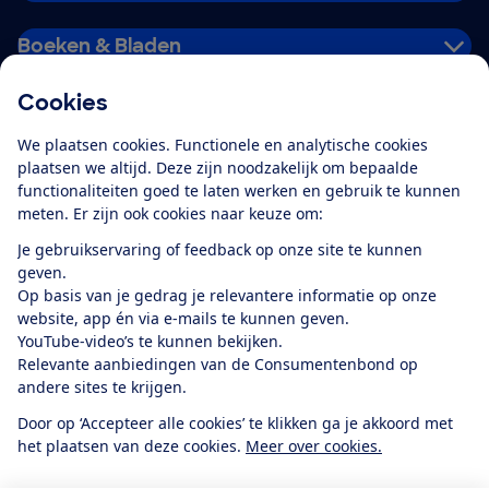
Boeken & Bladen
Cookies
Download de app
We plaatsen cookies. Functionele en analytische cookies
plaatsen we altijd. Deze zijn noodzakelijk om bepaalde
functionaliteiten goed te laten werken en gebruik te kunnen
meten. Er zijn ook cookies naar keuze om:
Alles over de
Consumentenbond-
Je gebruikservaring of feedback op onze site te kunnen
app
geven.
Op basis van je gedrag je relevantere informatie op onze
website, app én via e-mails te kunnen geven.
Algemene Voorwaarden
Privacyverklaring
YouTube-video’s te kunnen bekijken.
Cookiebeleid
Privacyvoorkeuren
Wijzigen & opzeggen
Relevante aanbiedingen van de Consumentenbond op
Toegankelijkheid
andere sites te krijgen.
RSS-feed nieuws
Facebook
Twitter
Instagram
Youtube
LinkedIn
Door op ‘Accepteer alle cookies’ te klikken ga je akkoord met
het plaatsen van deze cookies.
Meer over cookies.
12.901
consumenten
beoordelen de Consumentenbond
met gemiddeld
een
8,4