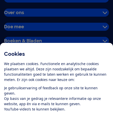
Over ons
Doe mee
Boeken & Bladen
Cookies
Download de app
We plaatsen cookies. Functionele en analytische cookies
plaatsen we altijd. Deze zijn noodzakelijk om bepaalde
functionaliteiten goed te laten werken en gebruik te kunnen
meten. Er zijn ook cookies naar keuze om:
Alles over de
Consumentenbond-
Je gebruikservaring of feedback op onze site te kunnen
app
geven.
Op basis van je gedrag je relevantere informatie op onze
website, app én via e-mails te kunnen geven.
Algemene Voorwaarden
Privacyverklaring
YouTube-video’s te kunnen bekijken.
Cookiebeleid
Privacyvoorkeuren
Wijzigen & opzeggen