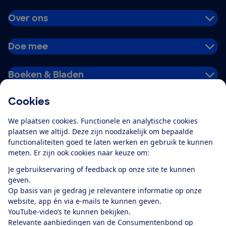
Over ons
Doe mee
Boeken & Bladen
Cookies
Download de app
We plaatsen cookies. Functionele en analytische cookies
plaatsen we altijd. Deze zijn noodzakelijk om bepaalde
functionaliteiten goed te laten werken en gebruik te kunnen
meten. Er zijn ook cookies naar keuze om:
Alles over de
Consumentenbond-
Je gebruikservaring of feedback op onze site te kunnen
app
geven.
Op basis van je gedrag je relevantere informatie op onze
website, app én via e-mails te kunnen geven.
Algemene Voorwaarden
Privacyverklaring
YouTube-video’s te kunnen bekijken.
Cookiebeleid
Privacyvoorkeuren
Wijzigen & opzeggen
Relevante aanbiedingen van de Consumentenbond op
Toegankelijkheid