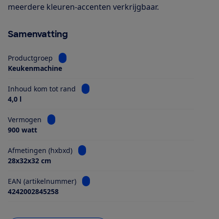
meerdere kleuren-accenten verkrijgbaar.
Samenvatting
Bekijk informatie voor Productgroep
Productgroep
Keukenmachine
Bekijk informatie voor Inhoud kom tot ra
Inhoud kom tot rand
4,0 l
Bekijk informatie voor Vermogen
Vermogen
900 watt
Bekijk informatie voor Afmetingen (hxbxd)
Afmetingen (hxbxd)
28x32x32 cm
Bekijk informatie voor EAN (artikelnumme
EAN (artikelnummer)
4242002845258