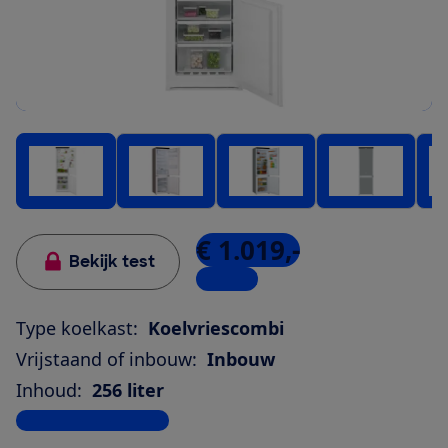
€ 1.019,-
Bekijk test
1 winkel
Type koelkast:
Koelvriescombi
Vrijstaand of inbouw:
Inbouw
Inhoud:
256 liter
Bekijk alle specificaties