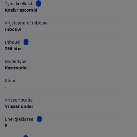
Bekijk informatie voor Type koelkast
Type koelkast
Koelvriescombi
Vrijstaand of inbouw
Inbouw
Bekijk informatie voor Inhoud
Inhoud
256 liter
Modeltype
Kastmodel
Kleur
-
Vriezerlocatie
Vriezer onder
Bekijk informatie voor Energieklasse
Energieklasse
E