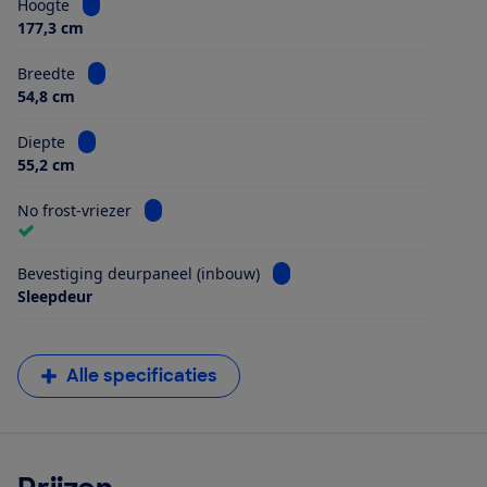
Bekijk informatie voor Hoogte
Hoogte
177,3 cm
Bekijk informatie voor Breedte
Breedte
54,8 cm
Bekijk informatie voor Diepte
Diepte
55,2 cm
Bekijk informatie voor No frost-vriezer
No frost-vriezer
Bekijk informatie voor Beves
Bevestiging deurpaneel (inbouw)
Sleepdeur
Alle specificaties