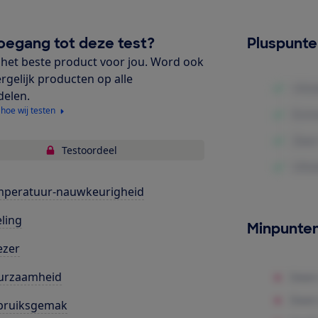
oegang tot deze test?
Pluspunt
het beste product voor jou. Word ook
ergelijk producten op alle
delen.
 hoe wij testen
Testoordeel
mperatuur-nauwkeurigheid
ling
Minpunte
ezer
urzaamheid
bruiksgemak