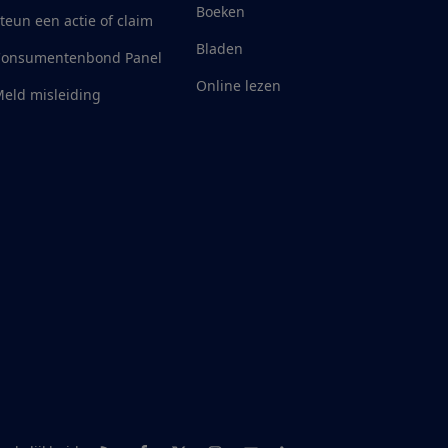
Boeken
teun een actie of claim
Bladen
Consumentenbond Panel
Online lezen
eld misleiding