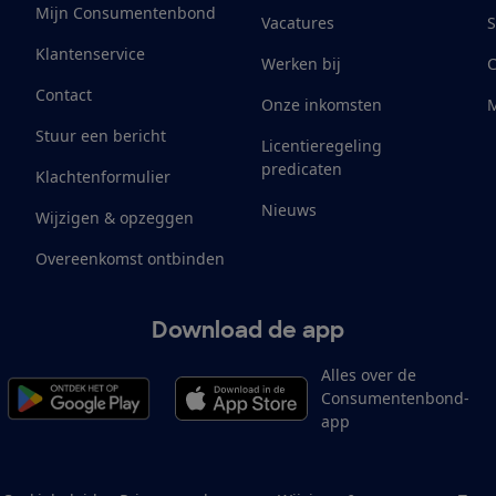
Mijn Consumentenbond
Vacatures
S
Klantenservice
Werken bij
Contact
Onze inkomsten
M
Stuur een bericht
Licentieregeling
predicaten
Klachtenformulier
Nieuws
Wijzigen & opzeggen
Overeenkomst ontbinden
Download de app
Alles over de
Consumentenbond-
app