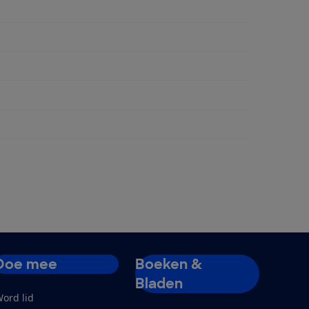
rpaneel (inbouw)
Doe mee
Boeken &
Bladen
ord lid