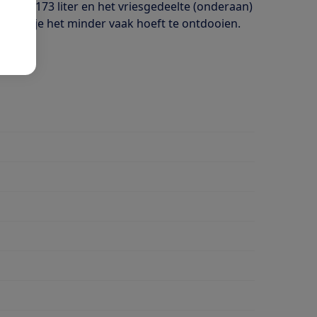
e van 173 liter en het vriesgedeelte (onderaan)
t' zodat je het minder vaak hoeft te ontdooien.