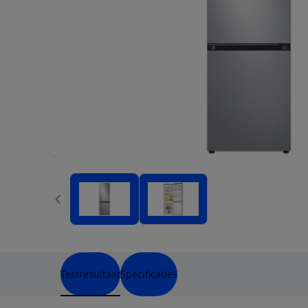
Testresultaat
Specificaties