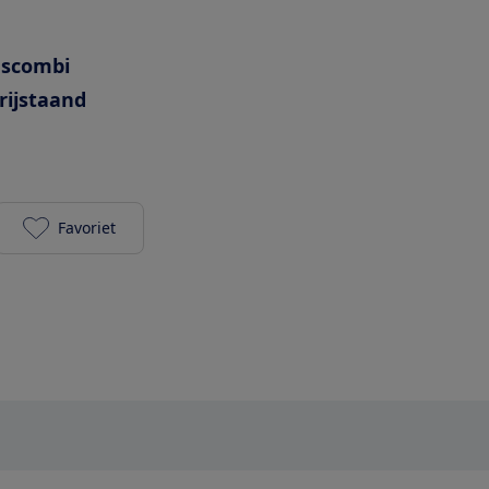
escombi
rijstaand
Favoriet
Samsung RB34C602DSA toevoegen aan je favoriet