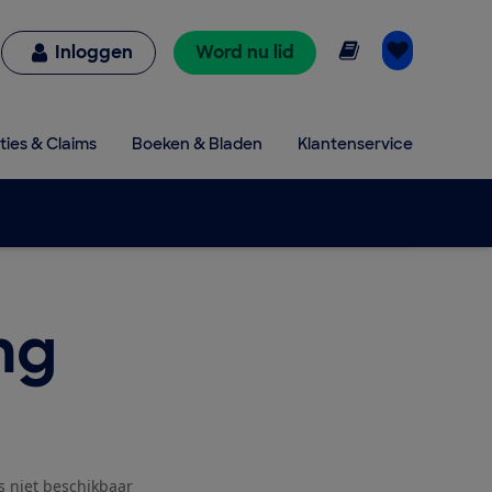
Online lezen
Inloggen
Word nu lid
ties & Claims
Boeken & Bladen
Klantenservice
ng
js niet beschikbaar