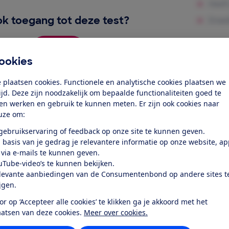
k toegang tot deze test?
Word lid
ookies
 plaatsen cookies. Functionele en analytische cookies plaatsen we
Al lid? Log in
tijd. Deze zijn noodzakelijk om bepaalde functionaliteiten goed te
ten werken en gebruik te kunnen meten. Er zijn ook cookies naar
uze om:
 gebruikservaring of feedback op onze site te kunnen geven.
 basis van je gedrag je relevantere informatie op onze website, a
 via e-mails te kunnen geven.
r dit product
uTube-video’s te kunnen bekijken.
levante aanbiedingen van de Consumentenbond op andere sites t
even door de Consumentenbond
ijgen.
sung RB34C602DSA is een vrijstaande koelkast met vrieze
or op ‘Accepteer alle cookies’ te klikken ga je akkoord met het
5,2 cm, een breedte van 60,3 cm en een diepte van 66,5 cm. L
aatsen van deze cookies.
Meer over cookies.
gde extra ventilatieruimte rondom de koelkast. Check daarv