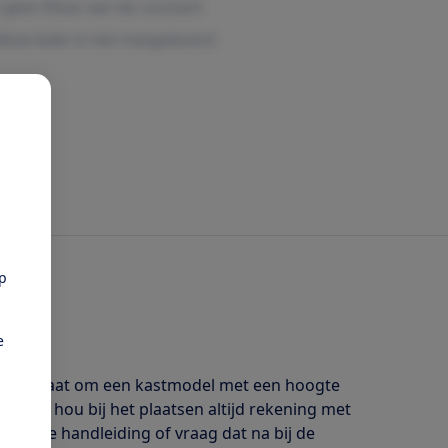
pp
e
r. Het gaat om een kastmodel met een hoogte
et op: hou bij het plaatsen altijd rekening met
oor de handleiding of vraag dat na bij de