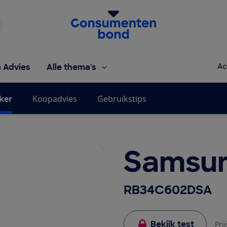
Homepage van de Consumentenbond
h Advies
Alle thema's
Ac
jker
Koopadvies
Gebruikstips
Samsu
RB34C602DSA
Bekijk test
Pri