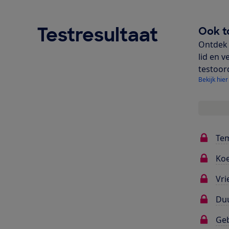
Testresultaat
Ook t
Ontdek 
lid en v
testoor
Bekijk hier
Te
Koe
Vri
Du
Ge