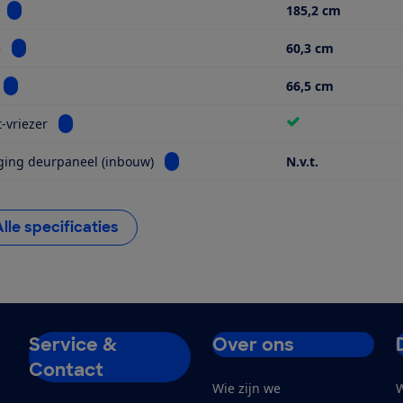
Bekijk informatie voor Hoogte
185,2 cm
Bekijk informatie voor Breedte
e
60,3 cm
Bekijk informatie voor Diepte
66,5 cm
Bekijk informatie voor No frost-vriezer
t-vriezer
Bekijk informatie voor Bevestiging deu
ging deurpaneel (inbouw)
N.v.t.
Alle specificaties
Service &
Over ons
Contact
Wie zijn we
W