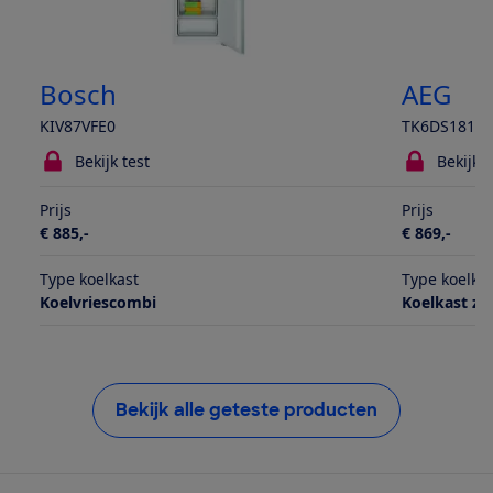
Bosch
AEG
KIV87VFE0
TK6DS181E
Bekijk test
Bekijk t
Prijs
Prijs
€ 885,-
€ 869,-
Type koelkast
Type koelka
Koelvriescombi
Koelkast zo
Bekijk alle geteste producten