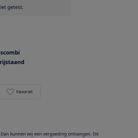
et getest.
escombi
rijstaand
Favoriet
Smeg FAB32ROR5 toevoegen aan je favorieten
? Dan kunnen wij een vergoeding ontvangen. Dit