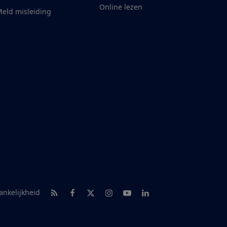
Online lezen
eld misleiding
RSS-feed nieuws
Facebook
Twitter
Instagram
Youtube
LinkedIn
ankelijkheid