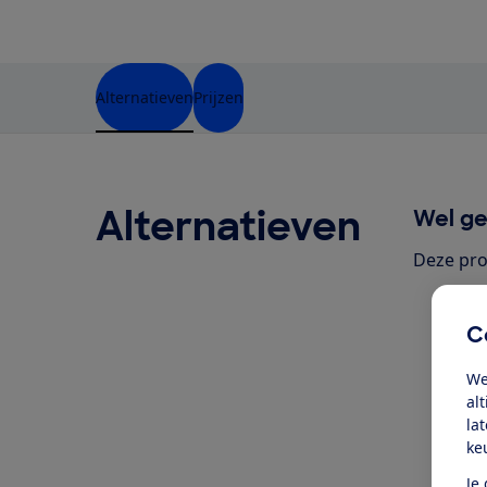
Alternatieven
Prijzen
Alternatieven
Wel ge
Deze pro
C
We
al
la
ke
Je