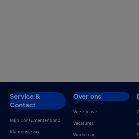
Service &
Over ons
Contact
Wie zijn we
W
Mijn Consumentenbond
Vacatures
S
Klantenservice
Werken bij