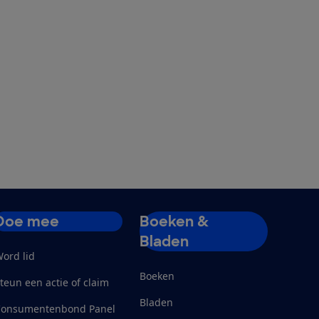
Doe mee
Boeken &
Bladen
ord lid
Boeken
teun een actie of claim
Bladen
Consumentenbond Panel