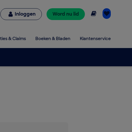
Online lezen
Inloggen
Word nu lid
ties & Claims
Boeken & Bladen
Klantenservice