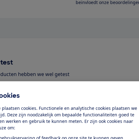
beïnvloedt onze beoordelingen
test
ducten hebben we wel getest
ookies
 plaatsen cookies. Functionele en analytische cookies plaatsen we
tijd. Deze zijn noodzakelijk om bepaalde functionaliteiten goed te
ten werken en gebruik te kunnen meten. Er zijn ook cookies naar
uze om:
 gebruikservaring of feedback op onze site te kunnen geven.