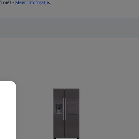
 niet -
Meer informatie
.