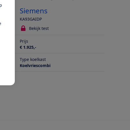
pp
Siemens
KA93GAIDP
e
Bekijk test
Prijs
€ 1.925,-
Type koelkast
Koelvriescombi