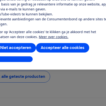
 basis van je gedrag je relevantere informatie op onze website, a
ens
Miele
 via e-mails te kunnen geven.
uTube-video’s te kunnen bekijken.
0
K 4002 D
levante aanbiedingen van de Consumentenbond op andere sites t
k test
Bekijk test
ijgen.
or op ‘Accepteer alle cookies’ te klikken ga je akkoord met het
Prijs
aatsen van deze cookies.
Meer over cookies.
€ 602,-
Niet accepteren
Accepteer alle cookies
kast
Type koelkast
scombi
Koelvriescombi
stellingen aanpassen
k alle geteste producten