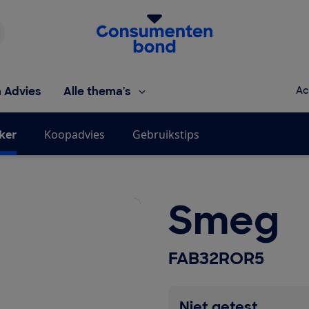
Homepage van de Consumentenbond
h Advies
Alle thema's
Ac
jker
Koopadvies
Gebruikstips
Smeg
FAB32ROR5
Niet getest