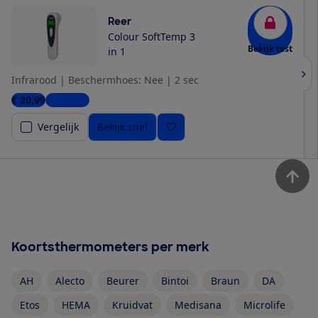
Reer
Colour SoftTemp 3
Bekijk test
in 1
Infrarood
|
Beschermhoes: Nee
|
2 sec
€ 20,99
2 winkels
Vergelijk
Bekijk snel
Koortsthermometers per merk
AH
Alecto
Beurer
Bintoi
Braun
DA
Etos
HEMA
Kruidvat
Medisana
Microlife