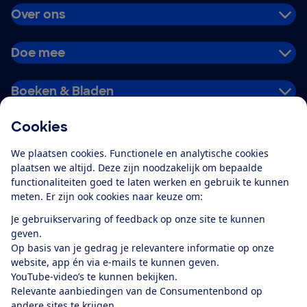
Over ons
Doe mee
Boeken & Bladen
Cookies
Download de app
We plaatsen cookies. Functionele en analytische cookies
plaatsen we altijd. Deze zijn noodzakelijk om bepaalde
functionaliteiten goed te laten werken en gebruik te kunnen
meten. Er zijn ook cookies naar keuze om:
Alles over de
Consumentenbond-
Je gebruikservaring of feedback op onze site te kunnen
app
geven.
Op basis van je gedrag je relevantere informatie op onze
website, app én via e-mails te kunnen geven.
Algemene Voorwaarden
Privacyverklaring
YouTube-video’s te kunnen bekijken.
Cookiebeleid
Privacyvoorkeuren
Wijzigen & opzeggen
Relevante aanbiedingen van de Consumentenbond op
Toegankelijkheid
andere sites te krijgen.