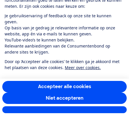
functionaliteiten goed te laten werken en gebruik te kunnen
meten. Er zijn ook cookies naar keuze om:
Doe mee
Je gebruikservaring of feedback op onze site te kunnen
geven.
Boeken & Bladen
Op basis van je gedrag je relevantere informatie op onze
website, app én via e-mails te kunnen geven.
YouTube-video’s te kunnen bekijken.
Relevante aanbiedingen van de Consumentenbond op
Download de app
andere sites te krijgen.
Door op ‘Accepteer alle cookies’ te klikken ga je akkoord met
het plaatsen van deze cookies.
Meer over cookies.
Alles over de
Consumentenbond-
app
Accepteer alle cookies
Niet accepteren
Algemene Voorwaarden
Privacyverklaring
Cookiebeleid
Privacyvoorkeuren
Wijzigen & opzeggen
Instellingen aanpassen
Toegankelijkheid
RSS-feed nieuws
Facebook
Twitter
Instagram
Youtube
LinkedIn