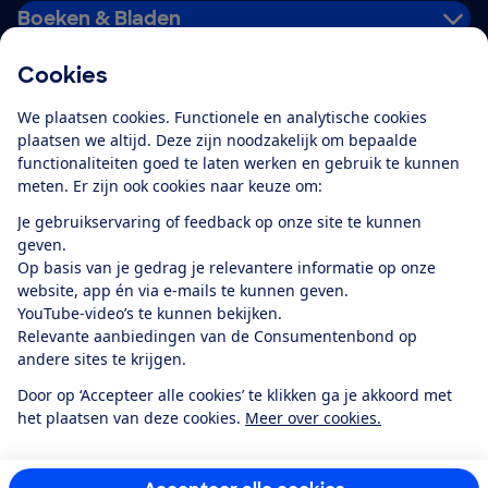
Boeken & Bladen
Cookies
Download de app
We plaatsen cookies. Functionele en analytische cookies
plaatsen we altijd. Deze zijn noodzakelijk om bepaalde
functionaliteiten goed te laten werken en gebruik te kunnen
meten. Er zijn ook cookies naar keuze om:
Alles over de
Consumentenbond-
Je gebruikservaring of feedback op onze site te kunnen
app
geven.
Op basis van je gedrag je relevantere informatie op onze
website, app én via e-mails te kunnen geven.
Algemene Voorwaarden
Privacyverklaring
YouTube-video’s te kunnen bekijken.
Cookiebeleid
Privacyvoorkeuren
Wijzigen & opzeggen
Relevante aanbiedingen van de Consumentenbond op
Toegankelijkheid
andere sites te krijgen.
RSS-feed nieuws
Facebook
Twitter
Instagram
Youtube
LinkedIn
Door op ‘Accepteer alle cookies’ te klikken ga je akkoord met
het plaatsen van deze cookies.
Meer over cookies.
12.901
consumenten
beoordelen de Consumentenbond
met gemiddeld
een
8,4