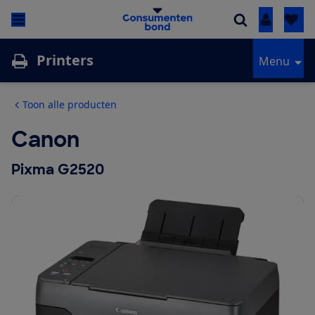
Inloggen
Printers
Menu
Toon alle producten
Canon
Pixma G2520