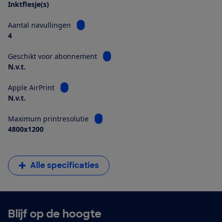
Inktflesje(s)
Bekijk informatie voor Aantal navullingen
Aantal navullingen
4
Bekijk informatie voor Geschikt vo
Geschikt voor abonnement
N.v.t.
Bekijk informatie voor Apple AirPrint
Apple AirPrint
N.v.t.
Bekijk informatie voor Maximum printr
Maximum printresolutie
4800x1200
Alle specificaties
Blijf op de hoogte