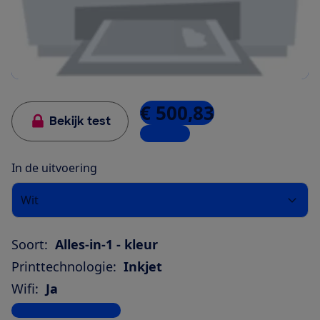
€ 500,83
Bekijk test
3 winkels
In de uitvoering
Wit
Soort:
Alles-in-1 - kleur
Printtechnologie:
Inkjet
Wifi:
Ja
Bekijk alle specificaties