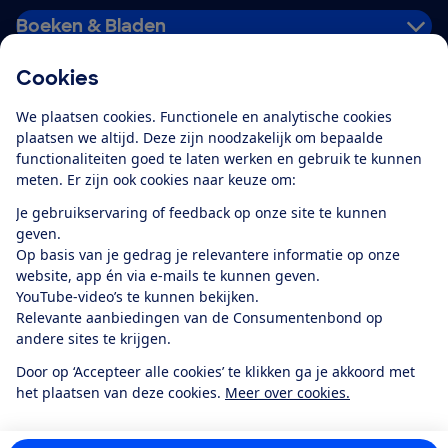
Boeken & Bladen
Cookies
Download de app
We plaatsen cookies. Functionele en analytische cookies
plaatsen we altijd. Deze zijn noodzakelijk om bepaalde
functionaliteiten goed te laten werken en gebruik te kunnen
meten. Er zijn ook cookies naar keuze om:
Alles over de
Consumentenbond-
Je gebruikservaring of feedback op onze site te kunnen
app
geven.
Op basis van je gedrag je relevantere informatie op onze
website, app én via e-mails te kunnen geven.
Algemene Voorwaarden
Privacyverklaring
YouTube-video’s te kunnen bekijken.
Cookiebeleid
Privacyvoorkeuren
Wijzigen & opzeggen
Relevante aanbiedingen van de Consumentenbond op
Toegankelijkheid
andere sites te krijgen.
RSS-feed nieuws
Facebook
Twitter
Instagram
Youtube
LinkedIn
Door op ‘Accepteer alle cookies’ te klikken ga je akkoord met
het plaatsen van deze cookies.
Meer over cookies.
12.901
consumenten
beoordelen de Consumentenbond
met gemiddeld
een
8,4