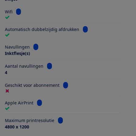
Bekijk informatie voor Wifi
Wifi
Bekijk informatie voor Au
Automatisch dubbelzijdig afdrukken
Bekijk informatie voor Navullingen
Navullingen
Inktflesje(s)
Bekijk informatie voor Aantal navullingen
Aantal navullingen
4
Bekijk informatie voor Geschikt vo
Geschikt voor abonnement
Bekijk informatie voor Apple AirPrint
Apple AirPrint
Bekijk informatie voor Maximum printr
Maximum printresolutie
4800 x 1200